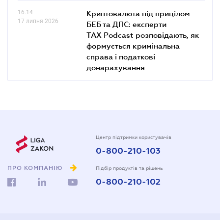
16.14
Криптовалюта під прицілом
17 липня 2026
БЕБ та ДПС: експерти
TAX Podcast розповідають, як
формується кримінальна
справа і податкові
донарахування
Центр підтримки користувачів
0-800-210-103
ПРО КОМПАНІЮ
Підбір продуктів та рішень
0-800-210-102