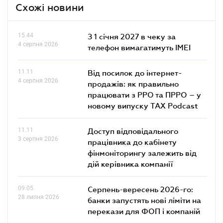
Схожі новини
15.44
З 1 січня 2027 в чеку за
4 серпня 2026
телефон вимагатимуть IMEI
11.11
Від посилок до інтернет-
4 серпня 2026
продажів: як правильно
працювати з РРО та ПРРО – у
новому випуску TAX Podcast
11.11
Доступ відповідального
3 серпня 2026
працівника до кабінету
фінмоніторингу залежить від
дій керівника компанії
09.05
Серпень-вересень 2026-го:
28 липня 2026
банки запустять нові ліміти на
перекази для ФОП і компаній