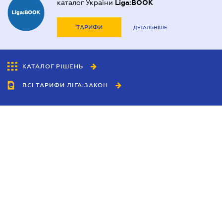
каталог України
Liga:BOOK
ТАРИФИ
ДЕТАЛЬНІШЕ
КАТАЛОГ РІШЕНЬ
ВСІ ТАРИФИ ЛІГА:ЗАКОН
Співробітництво
Агенти
Дилери
Політика конфіденційності
Умови використання сайту
Реклама
Блог