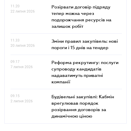
11.20
Розірвати договір підряду
22 липня 2026
тепер можна через
подорожчання ресурсів на
залишок робіт
11.33
Зміни правил закупівель: нові
20 липня 2026
пороги і 15 днів на тендер
09.17
Реформа рекрутингу: послуги
7 липня 2026
супроводу кандидатів
надаватимуть приватні
компанії
09.15
Будівельні закупівлі: Кабмін
2 липня 2026
врегулював порядок
розірвання договорів за
динамічною ціною