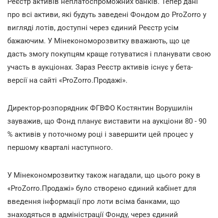
Реєстр активів неплатоспроможних банків. Тепер дані
про всі активи, які будуть заведені Фондом до ProZorro у
вигляді лотів, доступні через єдиний Реєстр усім
бажаючим. У Мінекономорозвитку вважають, що це
дасть змогу покупцям краще готуватися і планувати свою
участь в аукціонах. Зараз Реєстр активів існує у бета-
версії на сайті «ProZorro.Продажі».
Директор-розпорядник ФГВФО Костянтин Ворушилін
зауважив, що Фонд планує виставити на аукціони 80 - 90
% активів у поточному році і завершити цей процес у
першому кварталі наступного.
У Мінекономрозвитку також нагадали, що цього року в
«ProZorro.Продажі» було створено єдиний кабінет для
введення інформації про лоти всіма банками, що
знаходяться в адміністрації Фонду, через єдиний