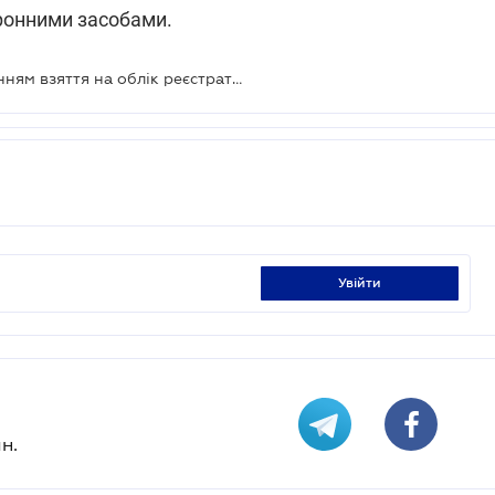
ронними засобами.
Чиновники працюють над спрощенням взяття на облік реєстраторів розрахункових операцій
увійти
н.