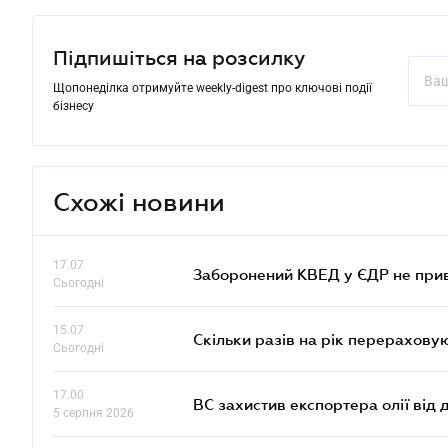
Підпишіться на розсилку
Щопонеділка отримуйте weekly-digest про ключові події
бізнесу
Схожі новини
17.07
Заборонений КВЕД у ЄДР не прив
Сьогодні
15.07
Скільки разів на рік перерахову
Сьогодні
17.00
ВС захистив експортера олії від
5 серпня 2026