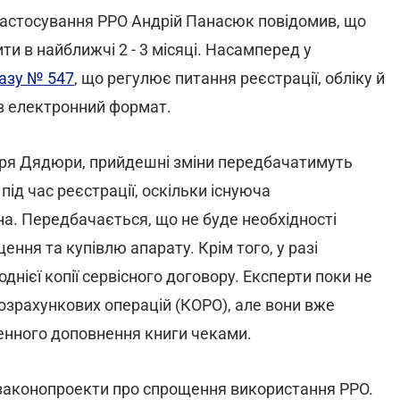
 застосування РРО Андрій Панасюк повідомив, що
ти в найближчі 2 - 3 місяці. Насамперед у
азу № 547
, що регулює питання реєстрації, обліку й
 в електронний формат.
горя Дядюри, прийдешні зміни передбачатимуть
під час реєстрації, оскільки існуюча
а. Передбачається, що не буде необхідності
ння та купівлю апарату. Крім того, у разі
днієї копії сервісного договору. Експерти поки не
розрахункових операцій (КОРО), але вони вже
денного доповнення книги чеками.
 законопроекти про спрощення використання РРО.