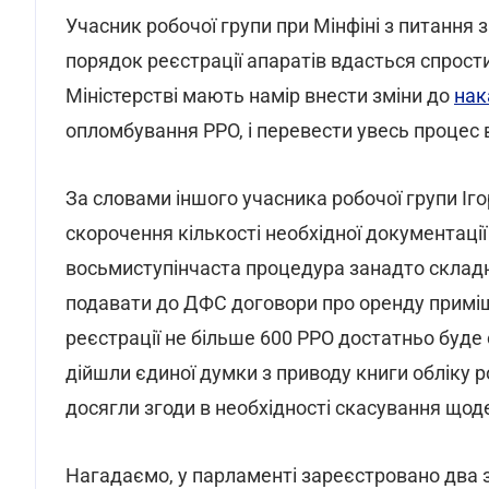
Учасник робочої групи при Мінфіні з питання
порядок реєстрації апаратів вдасться спрости
Міністерстві мають намір внести зміни до
нак
опломбування РРО, і перевести увесь процес
За словами іншого учасника робочої групи І
скорочення кількості необхідної документації 
восьмиступінчаста процедура занадто складн
подавати до ДФС договори про оренду приміще
реєстрації не більше 600 РРО достатньо буде о
дійшли єдиної думки з приводу книги обліку 
досягли згоди в необхідності скасування що
Нагадаємо, у парламенті зареєстровано два