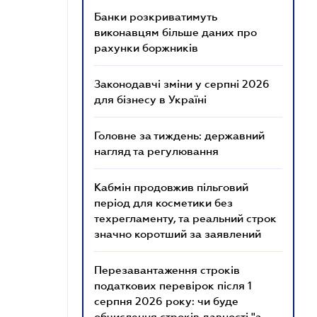
Банки розкриватимуть
виконавцям більше даних про
рахунки боржників
Законодавчі зміни у серпні 2026
для бізнесу в Україні
Головне за тиждень: державний
нагляд та регулювання
Кабмін продовжив пільговий
період для косметики без
техрегламенту, та реальний строк
значно коротший за заявлений
Перезавантаження строків
податкових перевірок після 1
серпня 2026 року: чи буде
обчислення строків давності "з