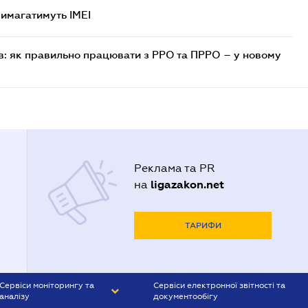
 вимагатимуть IMEI
в: як правильно працювати з РРО та ПРРО – у новому
Реклама та PR
ligazakon.net
на
ТАРИФИ
Сервіси моніторингу та
Сервіси електронної звітності та
аналізу
документообігу