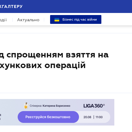
ХГАЛТЕРУ
одії
Актуально
Бізнес під час війни
 спрощенням взяття на
ахункових операцій