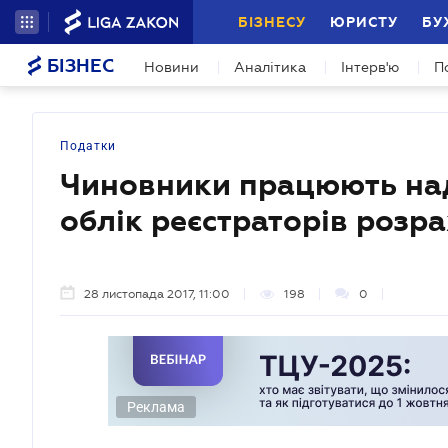
БІЗНЕСУ
ЮРИСТУ
БУ
БІЗНЕС
Новини
Аналітика
Інтерв'ю
П
Податки
Чиновники працюють над
облік реєстраторів розр
28 листопада 2017, 11:00
198
0
Реклама