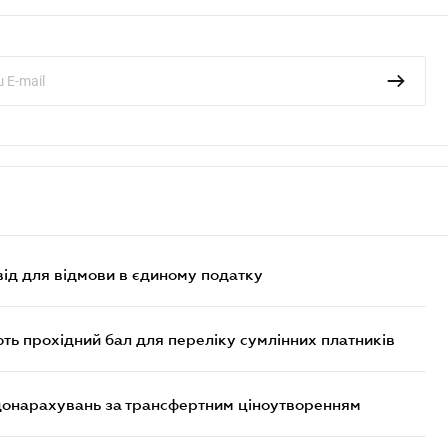
ід для відмови в єдиному податку
ють прохідний бал для переліку сумлінних платників
 донарахувань за трансфертним ціноутворенням