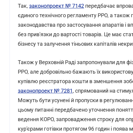
Так,
законопроект № 7142
передбачає впрова
єдиного технічного регламенту РРО, а також 
законодавства про застосування апаратів і в
без прив'язки до вартості товарів. Це має ст
бізнесу та залучення тіньових капіталів нек
Також у Верховній Раді запропонували для фіз
РРО, але добровільно бажають їх використову
купівлю реєстратора кошти в зменшення зобо
законопроект № 7281
, спрямований на стим
Можуть бути усунені й пропуски в регулюванні
цьому питанні передбачено уточнення понятт
ведення КОРО, запровадження строку для опр
кур'єрами готівки протягом 96 годин і поява