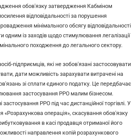
дження обов'язку затвердження Кабміном
посилення відповідальності за порушення
провадження мінімального обсягу відповідальності
ати одним із заходів щодо стимулювання легалізації
римінального походження до легального сектору.
осіб-підприємців, які не зобов'язані застосовувати
вати, дати можливість зарахувати витрачені на
в'язань зі сплати єдиного податку. Це передбачає
улювання застосування РРО малим бізнесом.
 застосування РРО під час дистанційної торгівлі. У
я «Розрахункова операція», скасування обов'язку
ибутковування в касі продавця отриманої його
 можливості направлення копій розрахункового