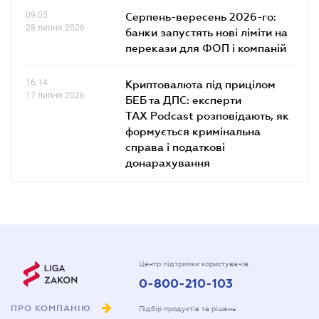
09.05
Серпень-вересень 2026-го:
28 липня 2026
банки запустять нові ліміти на
перекази для ФОП і компаній
16.14
Криптовалюта під прицілом
17 липня 2026
БЕБ та ДПС: експерти
TAX Podcast розповідають, як
формується кримінальна
справа і податкові
донарахування
Центр підтримки користувачів
0-800-210-103
ПРО КОМПАНІЮ
Підбір продуктів та рішень