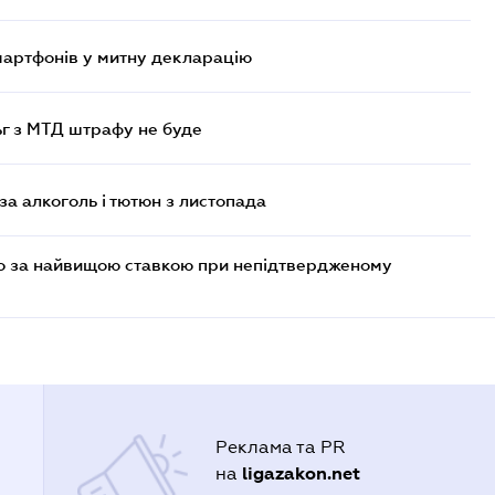
смартфонів у митну декларацію
ьг з МТД штрафу не буде
за алкоголь і тютюн з листопада
то за найвищою ставкою при непідтвердженому
Реклама та PR
ligazakon.net
на