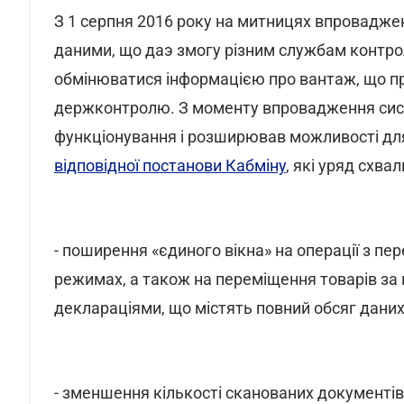
З 1 серпня 2016 року на митницях впроваджен
даними, що даэ змогу різним службам контр
обмінюватися інформацією про вантаж, що про
держконтролю. З моменту впровадження сист
функціонування і розширював можливості для
відповідної постанови Кабміну
, які уряд схв
- поширення «єдиного вікна» на операції з пе
режимах, а також на переміщення товарів з
деклараціями, що містять повний обсяг даних
- зменшення кількості сканованих документ