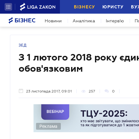
БІЗНЕСУ
ЮРИСТУ
БУ
БІЗНЕС
Новини
Аналітика
Інтерв'ю
П
ЗЕД
З 1 лютого 2018 року єди
обов'язковим
23 листопада 2017, 09:01
257
0
Реклама