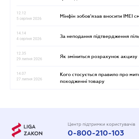
12.12
Мінфін зобов'язав вносити IMEI 
5 серпня 2026
14.14
За неподання підтвердження піл
4 серпня 2026
12.35
Як зміниться розрахунок акцизу 
29 липня 2026
14.07
Кого стосується правило про ми
27 липня 2026
походженні товару
Центр підтримки користувачів
0-800-210-103