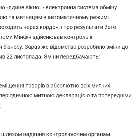
о «єдине вікно» - електронна система обміну
олю та митницям в автоматичному режимі
ходить через кордон, і про результати його
еми Мінфін здійснював контроль її
 бізнесу. Зараз же відомство розробило зміни до
алив 22 листопада. Зміни передбачають:
реміщення товарів в абсолютно всіх митних
а періодичною митною декларацією та попередніми
;
ів шляхом надання контролюючим органам