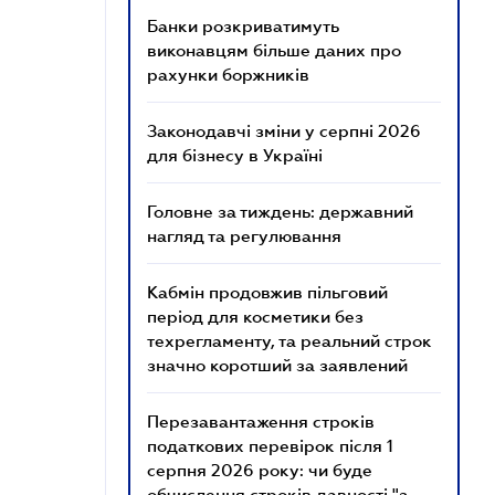
Банки розкриватимуть
виконавцям більше даних про
рахунки боржників
Законодавчі зміни у серпні 2026
для бізнесу в Україні
Головне за тиждень: державний
нагляд та регулювання
Кабмін продовжив пільговий
період для косметики без
техрегламенту, та реальний строк
значно коротший за заявлений
Перезавантаження строків
податкових перевірок після 1
серпня 2026 року: чи буде
обчислення строків давності "з