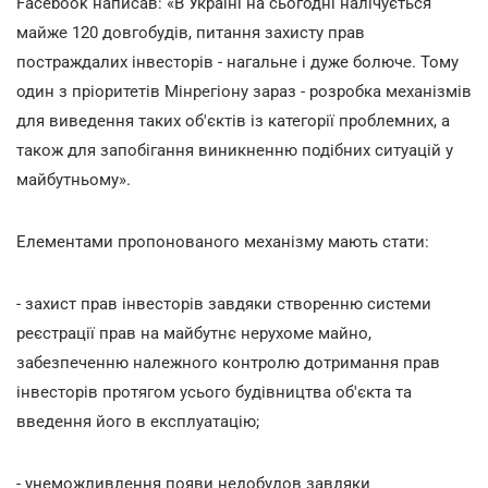
Facebook написав: «В Україні на сьогодні налічується
майже 120 довгобудів, питання захисту прав
постраждалих інвесторів - нагальне і дуже болюче. Тому
один з пріоритетів Мінрегіону зараз - розробка механізмів
для виведення таких об'єктів із категорії проблемних, а
також для запобігання виникненню подібних ситуацій у
майбутньому».
Елементами пропонованого механізму мають стати:
- захист прав інвесторів завдяки створенню системи
реєстрації прав на майбутнє нерухоме майно,
забезпеченню належного контролю дотримання прав
інвесторів протягом усього будівництва об'єкта та
введення його в експлуатацію;
- унеможливлення появи недобудов завдяки