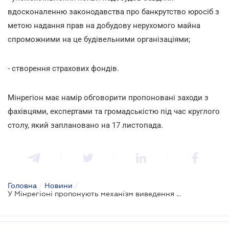
вдосконаленню законодавства про банкрутство юросіб з
метою надання прав на добудову нерухомого майна
спроможними на це будівельними організаціями;
- створення страхових фондів.
Мінрегіон має намір обговорити пропоновані заходи з
фахівцями, експертами та громадськістю під час круглого
столу, який заплановано на 17 листопада.
Головна
/
Новини
/
У Мінрегіоні пропонують механізм виведення недобудов із категорії проблемних об'єктів