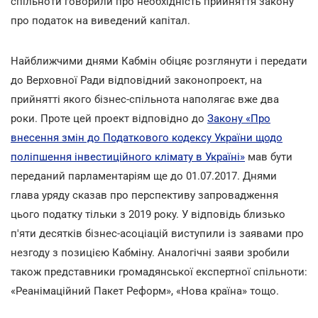
спільноти говорили про необхідність прийняття закону
про податок на виведений капітал.
Найближчими днями Кабмін обіцяє розглянути і передати
до Верховної Ради відповідний законопроект, на
прийнятті якого бізнес-спільнота наполягає вже два
роки. Проте цей проект відповідно до
Закону «Про
внесення змін до Податкового кодексу України щодо
поліпшення інвестиційного клімату в Україні»
мав бути
переданий парламентаріям ще до 01.07.2017. Днями
глава уряду сказав про перспективу запровадження
цього податку тільки з 2019 року. У відповідь близько
п'яти десятків бізнес-асоціацій виступили із заявами про
незгоду з позицією Кабміну. Аналогічні заяви зробили
також представники громадянської експертної спільноти:
«Реанімаційний Пакет Реформ», «Нова країна» тощо.