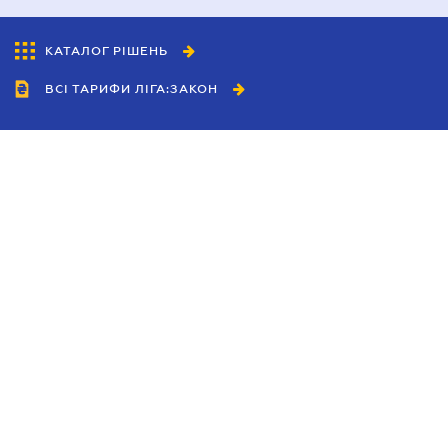
КАТАЛОГ РІШЕНЬ
ВСІ ТАРИФИ ЛІГА:ЗАКОН
Співробітництво
Агенти
Дилери
Політика конфіденційності
Умови використання сайту
Реклама
Блог
Новини компанії
Керівництва
Каталоги компаній