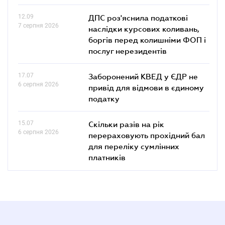
12.09
ДПС роз'яснила податкові
7 серпня 2026
наслідки курсових коливань,
боргів перед колишніми ФОП і
послуг нерезидентів
17.07
Заборонений КВЕД у ЄДР не
6 серпня 2026
привід для відмови в єдиному
податку
15.07
Скільки разів на рік
6 серпня 2026
перераховують прохідний бал
для переліку сумлінних
платників