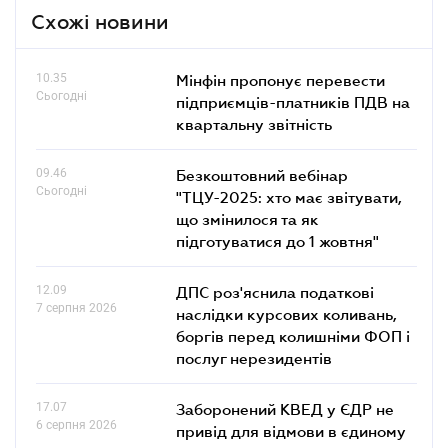
Схожі новини
10.35
Мінфін пропонує перевести
Сьогодні
підприємців-платників ПДВ на
квартальну звітність
09.46
Безкоштовний вебінар
Сьогодні
"ТЦУ-2025: хто має звітувати,
що змінилося та як
підготуватися до 1 жовтня"
12.09
ДПС роз'яснила податкові
7 серпня 2026
наслідки курсових коливань,
боргів перед колишніми ФОП і
послуг нерезидентів
17.07
Заборонений КВЕД у ЄДР не
6 серпня 2026
привід для відмови в єдиному