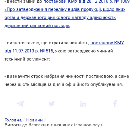
- внести зміни до
постанови КМУ від 28.12.2016 р. № 1069
«Про затвердження переліку видів продукції, щодо яких
органи державного ринкового нагляду здійснюють
державний ринковий нагляд»
;
- визнати такою, що втратила чинність,
постанову КМУ
від 11.07.2013 р. № 515
, якою затверджено чинний
технічний регламент;
- визначити строк набрання чинності постановою, а саме
через шість місяців із дня її офіційного опублікування.
Головна
/
Новини
/
Вимоги до безпеки вітчизняних іграшок осучаснять