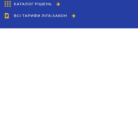
КАТАЛОГ РІШЕНЬ
ВСІ ТАРИФИ ЛІГА:ЗАКОН
Співробітництво
Агенти
Дилери
Політика конфіденційності
Умови використання сайту
Реклама
Блог
Новини компанії
Керівництва
Каталоги компаній
Теми в центрі уваги