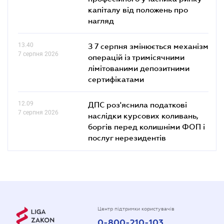
капіталу від положень про
нагляд
13.40
З 7 серпня змінюється механізм
7 серпня 2026
операцій із тримісячними
лімітованими депозитними
сертифікатами
12.09
ДПС роз'яснила податкові
7 серпня 2026
наслідки курсових коливань,
боргів перед колишніми ФОП і
послуг нерезидентів
Центр підтримки користувачів
0-800-210-103