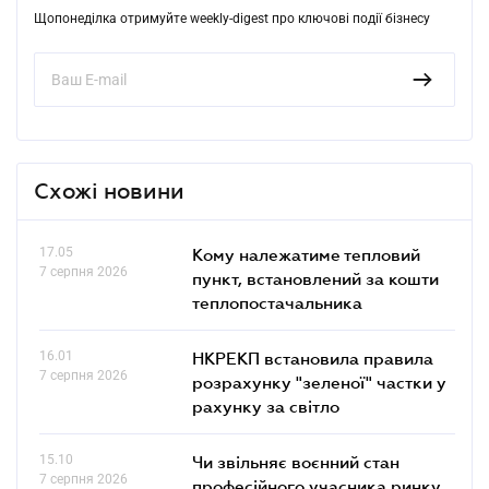
Щопонеділка отримуйте weekly-digest про ключові події бізнесу
Схожі новини
17.05
Кому належатиме тепловий
7 серпня 2026
пункт, встановлений за кошти
теплопостачальника
16.01
НКРЕКП встановила правила
7 серпня 2026
розрахунку "зеленої" частки у
рахунку за світло
15.10
Чи звільняє воєнний стан
7 серпня 2026
професійного учасника ринку