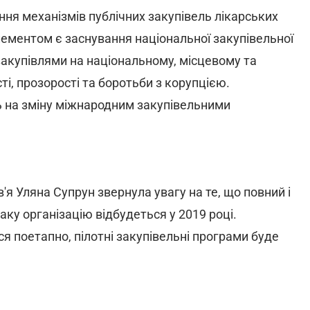
ня механізмів публічних закупівель лікарських
елементом є заснування національної закупівельної
закупівлями на національному, місцевому та
і, прозорості та боротьби з корупцією.
ь на зміну міжнародним закупівельними
я Уляна Супрун звернула увагу на те, що повний і
аку організацію відбудеться у 2019 році.
я поетапно, пілотні закупівельні програми буде