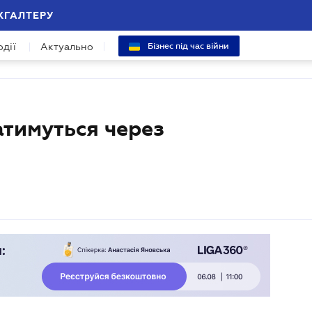
ХГАЛТЕРУ
одії
Актуально
Бізнес під час війни
атимуться через