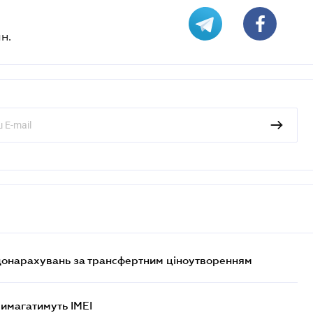
н.
 донарахувань за трансфертним ціноутворенням
 вимагатимуть IMEI