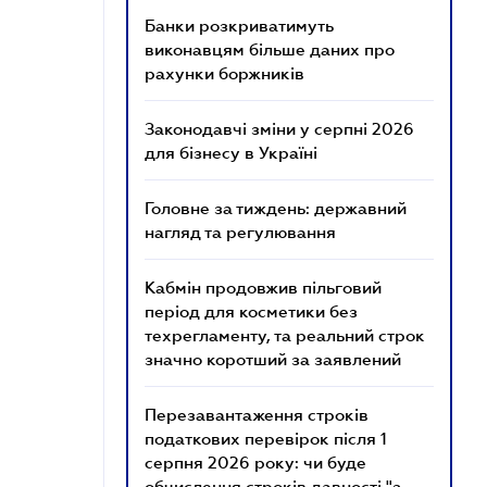
Банки розкриватимуть
виконавцям більше даних про
рахунки боржників
Законодавчі зміни у серпні 2026
для бізнесу в Україні
Головне за тиждень: державний
нагляд та регулювання
Кабмін продовжив пільговий
період для косметики без
техрегламенту, та реальний строк
значно коротший за заявлений
Перезавантаження строків
податкових перевірок після 1
серпня 2026 року: чи буде
обчислення строків давності "з