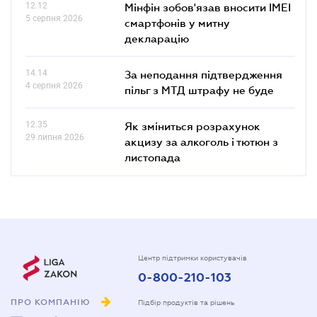
12.12
Мінфін зобов'язав вносити IMEI
5 серпня 2026
смартфонів у митну
декларацію
14.14
За неподання підтвердження
4 серпня 2026
пільг з МТД штрафу не буде
12.35
Як зміниться розрахунок
29 липня 2026
акцизу за алкоголь і тютюн з
листопада
Центр підтримки користувачів
0-800-210-103
ПРО КОМПАНІЮ
Підбір продуктів та рішень