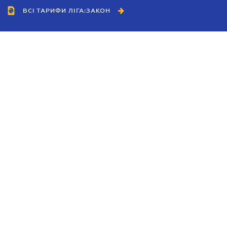
ВСІ ТАРИФИ ЛІГА:ЗАКОН
Співробітництво
Агенти
Дилери
Політика конфіденційності
Умови використання сайту
Реклама
Блог
Новини компанії
Керівництва
Каталоги компаній
Теми в центрі уваги
Підтримка та контакти