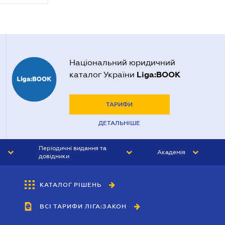
Національний юридичний
Liga:BOOK
каталог України
ТАРИФИ
ДЕТАЛЬНІШЕ
Періодичні видання та
Академія
довідники
ЮРИСТ&ЗАКОН
АКАДЕМІЯ ЛІГА:ЗАКОН
КАТАЛОГ РІШЕНЬ
БУХГАЛТЕР&ЗАКОН
ВСІ ТАРИФИ ЛІГА:ЗАКОН
ВІСНИК МСФЗ
ІНТЕРБУХ