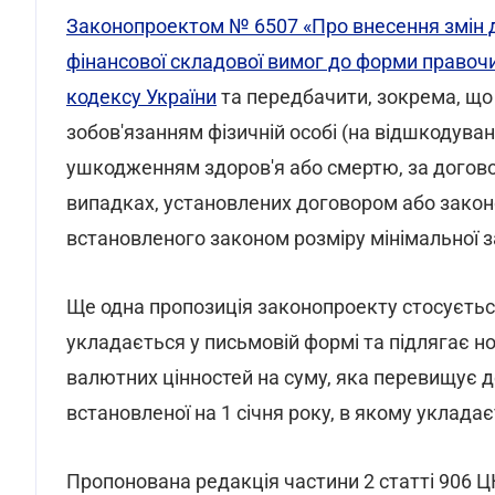
Законопроектом № 6507 «Про внесення змін д
фінансової складової вимог до форми правоч
кодексу України
та передбачити, зокрема, що
зобов'язанням фізичній особі (на відшкодува
ушкодженням здоров'я або смертю, за догово
випадках, установлених договором або законо
встановленого законом розміру мінімальної з
Ще одна пропозиція законопроекту стосуєтьс
укладається у письмовій формі та підлягає 
валютних цінностей на суму, яка перевищує д
встановленої на 1 січня року, в якому укладає
Пропонована редакція частини 2 статті 906 