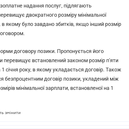
зоплатне надання послуг, підлягають
перевищує двократного розміру мінімальної
у, в якому було завдано збитків, якщо інший розмір
договором.
форми договору позики. Пропонується його
ки перевищує встановлений законом розмір п'яти
 1 січня року, в якому укладається договір. Також
ся безпроцентним договір позики, укладений між
змірів мінімальної зарплати, встановленої на 1
ть змінити