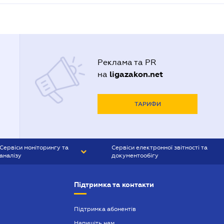
Реклама та PR
ligazakon.net
на
ТАРИФИ
Сервіси моніторингу та
Сервіси електронної звітності та
аналізу
документообігу
CONTR AGENT
Liga:REPORT
Підтримка та контакти
SMS-МАЯК
VERDICTUM
Підтримка абонентів
Напишіть нам
SEMANTRUM