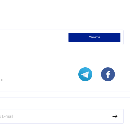
увійти
н.