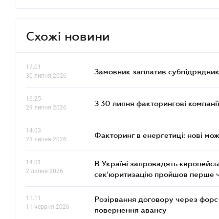
Схожі новини
17.01
Замовник заплатив субпідрядник
30 липня 2026
16.25
З 30 липня факторингові компані
29 липня 2026
14.03
Факторинг в енергетиці: нові мож
23 липня 2026
14.01
В Україні запровадять європейсь
2 липня 2026
сек'юритизацію пройшов перше 
11.11
Розірвання договору через форс
11 червня 2026
повернення авансу