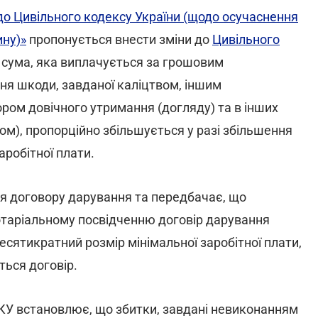
о Цивільного кодексу України (щодо осучаснення
ину)»
пропонується внести зміни до
Цивільного
 сума, яка виплачується за грошовим
ння шкоди, завданої каліцтвом, іншим
ром довічного утримання (догляду) та в інших
м), пропорційно збільшується у разі збільшення
аробітної плати.
я договору дарування та передбачає, що
нотаріальному посвідченню договір дарування
есятикратний розмір мінімальної заробітної плати,
ться договір.
ЦКУ встановлює, що збитки, завдані невиконанням