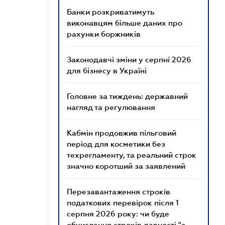
Банки розкриватимуть
виконавцям більше даних про
рахунки боржників
Законодавчі зміни у серпні 2026
для бізнесу в Україні
Головне за тиждень: державний
нагляд та регулювання
Кабмін продовжив пільговий
період для косметики без
техрегламенту, та реальний строк
значно коротший за заявлений
Перезавантаження строків
податкових перевірок після 1
серпня 2026 року: чи буде
обчислення строків давності "з