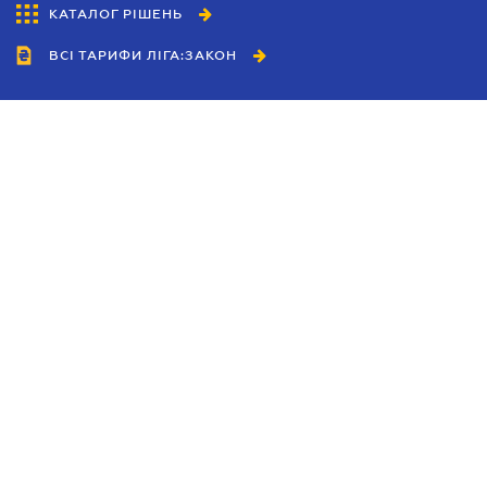
КАТАЛОГ РІШЕНЬ
ВСІ ТАРИФИ ЛІГА:ЗАКОН
Співробітництво
Агенти
Дилери
Політика конфіденційності
Умови використання сайту
Реклама
Блог
Новини компанії
Керівництва
Каталоги компаній
Теми в центрі уваги