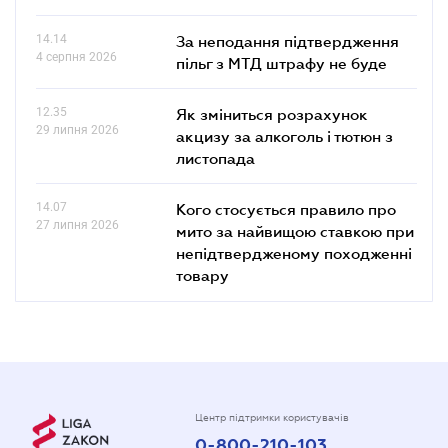
14.14
За неподання підтвердження
4 серпня 2026
пільг з МТД штрафу не буде
12.35
Як зміниться розрахунок
29 липня 2026
акцизу за алкоголь і тютюн з
листопада
14.07
Кого стосується правило про
27 липня 2026
мито за найвищою ставкою при
непідтвердженому походженні
товару
Центр підтримки користувачів
0-800-210-103