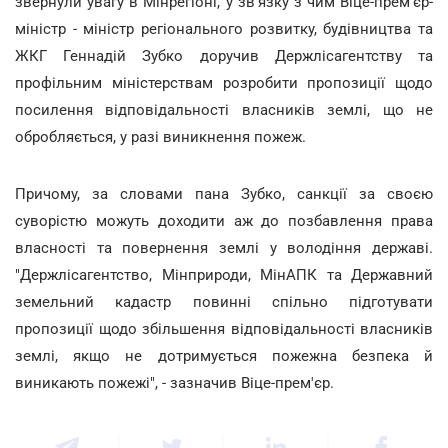
звернули увагу в Мінрегіоні, у зв'язку з чим Віце-прем'єр-
міністр - міністр регіонального розвитку, будівництва та
ЖКГ Геннадій Зубко доручив Держлісагентству та
профільним міністерствам розробити пропозиції щодо
посилення відповідальності власників землі, що не
обробляється, у разі виникнення пожеж.
Причому, за словами пана Зубко, санкції за своєю
суворістю можуть доходити аж до позбавлення права
власності та повернення землі у володіння державі.
"Держлісагентство, Мінприроди, МінАПК та Державний
земельний кадастр повинні спільно підготувати
пропозиції щодо збільшення відповідальності власників
землі, якщо не дотримується пожежна безпека й
виникають пожежі", - зазначив Віце-прем'єр.