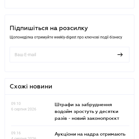
Підпишіться на розсилку
Щопонеділка отримуйте weekly-digest про ключові події бізнесу
Схожі новини
09.10
Штрафи за забруднення
6 серпня 2026
водойм зростуть у десятки
разів - новий законопроєкт
09.16
Аукціони на надра отримають
4 серпня 2026