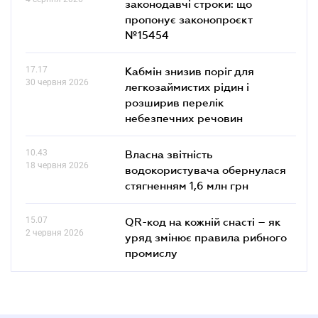
законодавчі строки: що
пропонує законопроєкт
№15454
17.17
Кабмін знизив поріг для
30 червня 2026
легкозаймистих рідин і
розширив перелік
небезпечних речовин
10.43
Власна звітність
18 червня 2026
водокористувача обернулася
стягненням 1,6 млн грн
15.07
QR-код на кожній снасті – як
2 червня 2026
уряд змінює правила рибного
промислу