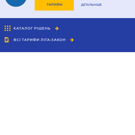
ТАРИФИ
ДЕТАЛЬНІШЕ
КАТАЛОГ РІШЕНЬ
ВСІ ТАРИФИ ЛІГА:ЗАКОН
Співробітництво
Агенти
Дилери
Політика конфіденційності
Умови використання сайту
Реклама
Блог
Новини компанії
Керівництва