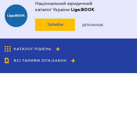
Національний юридичний
каталог України
Liga:BOOK
ТАРИФИ
ДЕТАЛЬНІШЕ
КАТАЛОГ РІШЕНЬ
ВСІ ТАРИФИ ЛІГА:ЗАКОН
Співробітництво
Агенти
Дилери
Політика конфіденційності
Умови використання сайту
Реклама
Блог