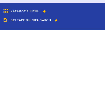
КАТАЛОГ РІШЕНЬ
ВСІ ТАРИФИ ЛІГА:ЗАКОН
Співробітництво
Агенти
Дилери
Політика конфіденційності
Умови використання сайту
Реклама
Блог
Новини компанії
Керівництва
Каталоги компаній