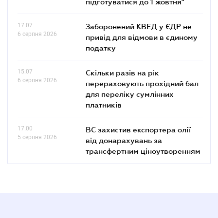
підготуватися до 1 жовтня"
17.07
Заборонений КВЕД у ЄДР не
6 серпня 2026
привід для відмови в єдиному
податку
15.07
Скільки разів на рік
6 серпня 2026
перераховують прохідний бал
для переліку сумлінних
платників
17.00
ВС захистив експортера олії
5 серпня 2026
від донарахувань за
трансфертним ціноутворенням