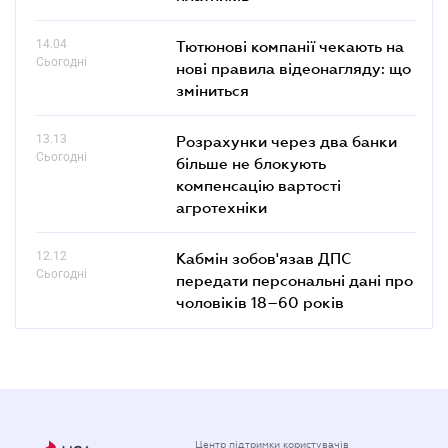
14.04
Тютюнові компанії чекають на
Сьогодні
нові правила відеонагляду: що
зміниться
13.13
Розрахунки через два банки
Сьогодні
більше не блокують
компенсацію вартості
агротехніки
12.12
Кабмін зобов'язав ДПС
Сьогодні
передати персональні дані про
чоловіків 18–60 років
Центр підтримки користувачів