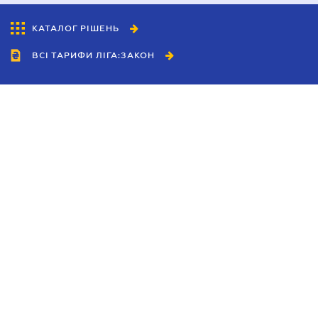
КАТАЛОГ РІШЕНЬ
ВСІ ТАРИФИ ЛІГА:ЗАКОН
Співробітництво
Агенти
Дилери
Політика конфіденційності
Умови використання сайту
Реклама
Блог
Новини компанії
Керівництва
Каталоги компаній
Теми в центрі уваги