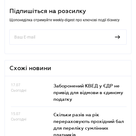
Підпишіться на розсилку
Щопонеділка отримуйте weekly-digest про ключові події бізнесу
Схожі новини
17.07
Заборонений КВЕД у ЄДР не
Сьогодні
привід для відмови в єдиному
податку
15.07
Скільки разів на рік
Сьогодні
перераховують прохідний бал
для переліку сумлінних
платників