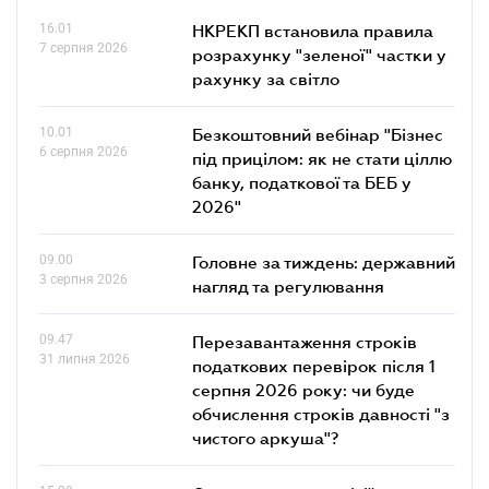
16.01
НКРЕКП встановила правила
7 серпня 2026
розрахунку "зеленої" частки у
рахунку за світло
10.01
Безкоштовний вебінар "Бізнес
6 серпня 2026
під прицілом: як не стати ціллю
банку, податкової та БЕБ у
2026"
09.00
Головне за тиждень: державний
3 серпня 2026
нагляд та регулювання
09.47
Перезавантаження строків
31 липня 2026
податкових перевірок після 1
серпня 2026 року: чи буде
обчислення строків давності "з
чистого аркуша"?