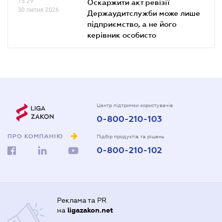
15.29
Оскаржити акт ревізії
30 липня 2026
Держаудитслужби може лише
підприємство, а не його
керівник особисто
Центр підтримки користувачів
0-800-210-103
ПРО КОМПАНІЮ
Підбір продуктів та рішень
0-800-210-102
Реклама та PR
на
ligazakon.net