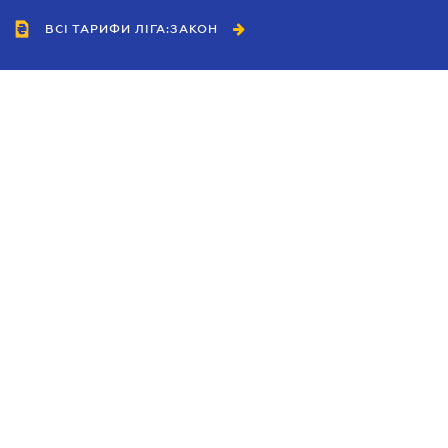
ВСІ ТАРИФИ ЛІГА:ЗАКОН
Співробітництво
Агенти
Дилери
Політика конфіденційності
Умови використання сайту
Реклама
Блог
Новини компанії
Керівництва
Каталоги компаній
Теми в центрі уваги
Підтримка та контакти