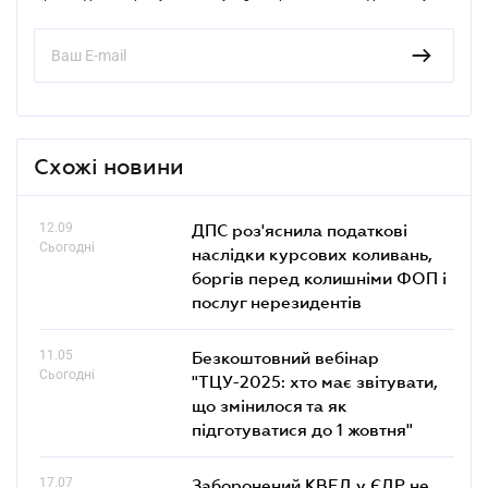
Схожі новини
12.09
ДПС роз'яснила податкові
Сьогодні
наслідки курсових коливань,
боргів перед колишніми ФОП і
послуг нерезидентів
11.05
Безкоштовний вебінар
Сьогодні
"ТЦУ-2025: хто має звітувати,
що змінилося та як
підготуватися до 1 жовтня"
17.07
Заборонений КВЕД у ЄДР не