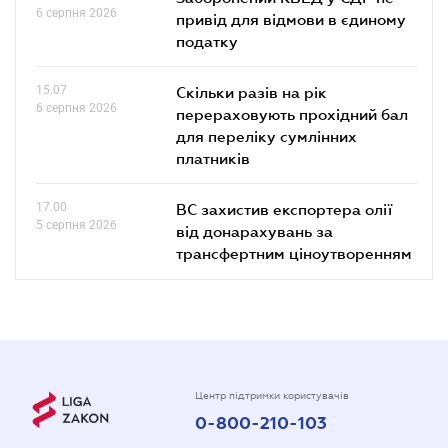
6 серпня 2026
привід для відмови в єдиному
податку
15.07
Скільки разів на рік
6 серпня 2026
перераховують прохідний бал
для переліку сумлінних
платників
17.00
ВС захистив експортера олії
5 серпня 2026
від донарахувань за
трансфертним ціноутворенням
Центр підтримки користувачів
0-800-210-103