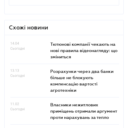
Схожі новини
14.04
Тютюнові компанії чекають на
Сьогодні
нові правила відеонагляду: що
зміниться
13.13
Розрахунки через два банки
Сьогодні
більше не блокують
компенсацію вартості
агротехніки
11.02
Власники нежитлових
Сьогодні
приміщень отримали аргумент
проти нарахувань за тепло