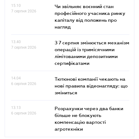
15.10
Чи звільняє воєнний стан
7 серпня 2026
професійного учасника ринку
капіталу від положень про
нагляд
13.40
З 7 серпня змінюється механізм
7 серпня 2026
операцій із тримісячними
лімітованими депозитними
сертифікатами
14.04
Тютюнові компанії чекають на
6 серпня 2026
нові правила відеонагляду: що
зміниться
13.13
Розрахунки через два банки
6 серпня 2026
більше не блокують
компенсацію вартості
агротехніки