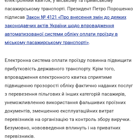
електронний квиток, у міському та приміському
пасажирському транспорті. Президент Петро Порошенко
підписав
Закон № 4121 «Про внесення змін до деяких
законодавчих актів України щодо впровадження
автоматизованої системи обліку оплати проїзду в
міському пасажирському транспорті»
.
Електронна система оплати проїзду повинна підвищити
прибутковість державного транспорту. Крім того,
впровадження електронного квитка сприятиме
підвищенню прозорості обліку фактично наданих послуг
з перевезення пільгових й інших категорій пасажирів,
унеможливленню використання фальшивих проїзних
документів, зменшенню експлуатаційних витрат
перевізників на організацію та контроль збору виручки.
Безумовно, нововведення вплинуть і на приватних
перевізників.