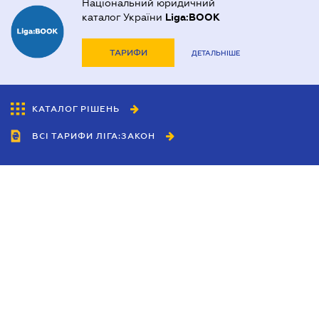
Національний юридичний
каталог України
Liga:BOOK
ТАРИФИ
ДЕТАЛЬНІШЕ
КАТАЛОГ РІШЕНЬ
ВСІ ТАРИФИ ЛІГА:ЗАКОН
Співробітництво
Агенти
Дилери
Політика конфіденційності
Умови використання сайту
Реклама
Блог