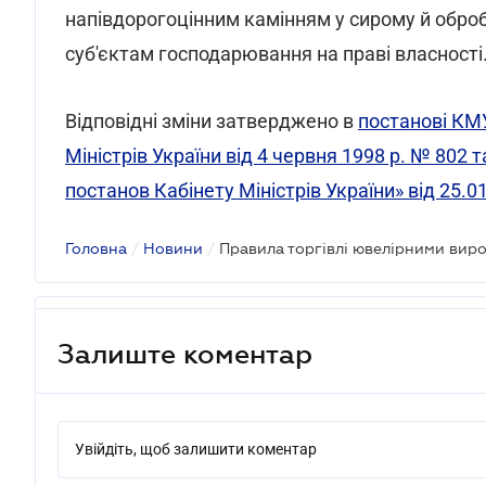
напівдорогоцінним камінням у сирому й обро
суб'єктам господарювання на праві власності
Відповідні зміни затверджено в
постанові КМУ
Міністрів України від 4 червня 1998 р. № 802
постанов Кабінету Міністрів України» від 25.0
Головна
/
Новини
/
Правила торгівлі ювелірними вир
Залиште коментар
Увійдіть, щоб залишити коментар