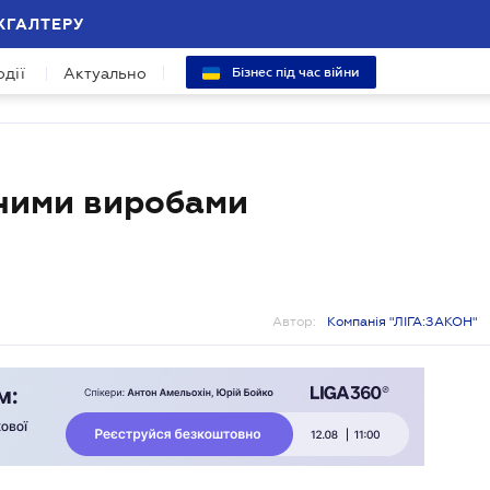
ХГАЛТЕРУ
одії
Актуально
Бізнес під час війни
рними виробами
Автор:
Компанія "ЛІГА:ЗАКОН"