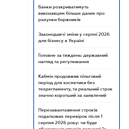
Банки розкриватимуть
виконавцям більше даних про
рахунки боржників
Законодавчі зміни у серпні 2026
для бізнесу в Україні
Головне за тиждень: державний
нагляд та регулювання
Кабмін продовжив пільговий
період для косметики без
техрегламенту, та реальний строк
значно коротший за заявлений
Перезавантаження строків
податкових перевірок після 1
серпня 2026 року: чи буде
обчислення строків давності "з