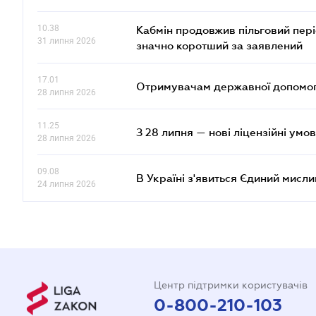
10.38
Кабмін продовжив пільговий пері
31 липня 2026
значно коротший за заявлений
17.01
Отримувачам державної допомоги
28 липня 2026
11.25
З 28 липня — нові ліцензійні умо
28 липня 2026
09.08
В Україні з'явиться Єдиний мисли
24 липня 2026
Центр підтримки користувачів
0-800-210-103