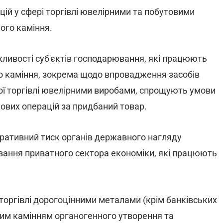
ій у сфері торгівлі ювелірними та побутовими
ого каміння.
ливості суб'єктів господарювання, які працюють
го каміння, зокрема щодо впровадження засобів
ої торгівлі ювелірними виробами, спрощують умови
ових операцій за придбаний товар.
тративний тиск органів державного нагляду
ювання приватного сектора економіки, які працюють
торгівлі дорогоцінними металами (крім банківських
ним камінням органогенного утворення та