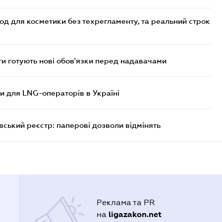
од для косметики без техрегламенту, та реальний строк
 готують нові обов'язки перед надавачами
ви для LNG-операторів в Україні
вський реєстр: паперові дозволи відмінять
Реклама та PR
ligazakon.net
на