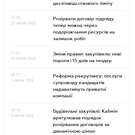
десятивідсоткового ліміту
11.20
Розірвати договір підряду
22 липня 2026
тепер можна через
подорожчання ресурсів на
залишок робіт
11.33
Зміни правил закупівель: нові
20 липня 2026
пороги і 15 днів на тендер
09.17
Реформа рекрутингу: послуги
7 липня 2026
супроводу кандидатів
надаватимуть приватні
компанії
09.15
Будівельні закупівлі: Кабмін
2 липня 2026
врегулював порядок
розірвання договорів за
динамічною ціною