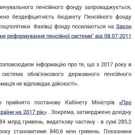
ичувального пенсійного фонду запроваджується,
ено бездефіцитність бюджету Пенсійного фонду
нсоцполітики. Фахівці фонду посилаються на
Закон
я реформування пенсійної системи" від 08.07.2011
розповсюдили інформацію про те, що з 2017 року в
 система обов'язкового державного пенсійного
мація не відповідає дійсності».
 прийнято постанову Кабінету Міністрів
«Про
аїни на 2017 рік»
. Зокрема, затверджено дохідну
4 млрд гривень, видаткову частину - в сумі 283,2
року становитиме 840,6 млн гривень. Показники