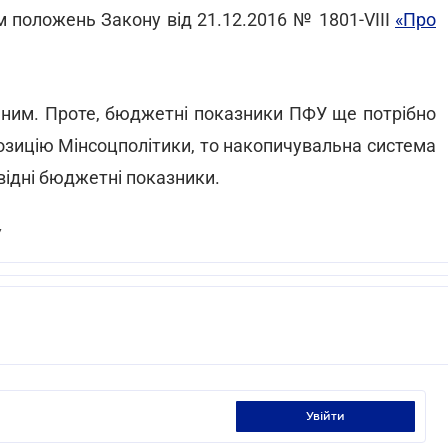
 положень Закону від 21.12.2016 № 1801-VIII
«Про
аним. Проте, бюджетні показники ПФУ ще потрібно
озицію Мінсоцполітики, то накопичувальна система
відні бюджетні показники.
у
увійти