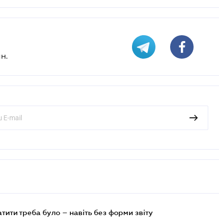
н.
атити треба було – навіть без форми звіту