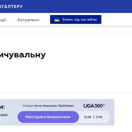
ХГАЛТЕРУ
одії
Актуально
Бізнес під час війни
ичувальну