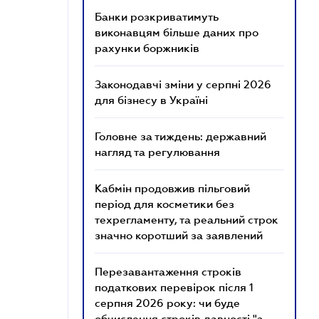
Банки розкриватимуть
виконавцям більше даних про
рахунки боржників
Законодавчі зміни у серпні 2026
для бізнесу в Україні
Головне за тиждень: державний
нагляд та регулювання
Кабмін продовжив пільговий
період для косметики без
техрегламенту, та реальний строк
значно коротший за заявлений
Перезавантаження строків
податкових перевірок після 1
серпня 2026 року: чи буде
обчислення строків давності "з