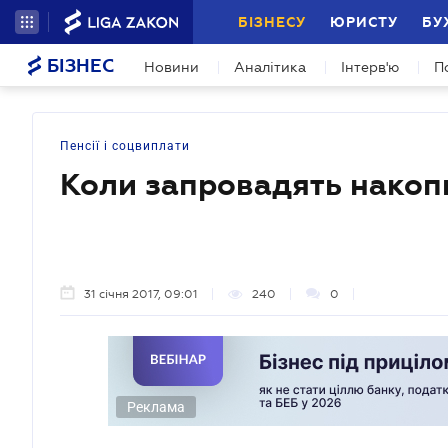
БІЗНЕСУ
ЮРИСТУ
БУ
БІЗНЕС
Новини
Аналітика
Інтерв'ю
П
Пенсії і соцвиплати
Коли запровадять накоп
31 січня 2017, 09:01
240
0
Реклама