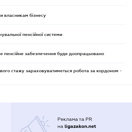
и власникам бізнесу
увальної пенсійної системи
е пенсійне забезпечення буде доопрацьовано
ового стажу зараховуватиметься робота за кордоном -
Реклама та PR
ligazakon.net
на