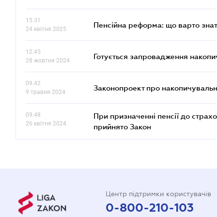
15.31
Пенсійна реформа: що варто знат
24 квітня 2025
12.45
Готується запровадження накопич
28 жовтня 2024
09.42
Законопроект про накопичувальн
9 травня 2024
09.48
При призначенні пенсії до страх
26 квітня 2024
прийнято Закон
Центр підтримки користувачів
0-800-210-103