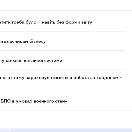
атити треба було – навіть без форми звіту
и власникам бізнесу
увальної пенсійної системи
ового стажу зараховуватиметься робота за кордоном -
ї ВПО в умовах воєнного стану