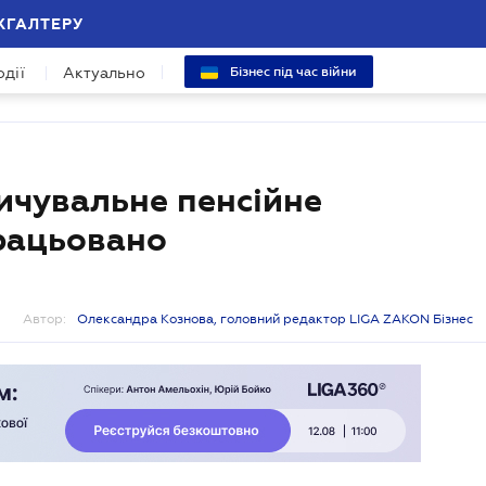
ХГАЛТЕРУ
одії
Актуально
Бізнес під час війни
ичувальне пенсійне
рацьовано
Автор:
Олександра Кознова, головний редактор LIGA ZAKON Бізнес