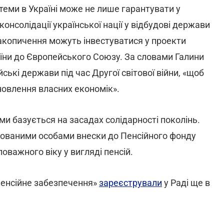
теми в Україні може не лише гарантувати у
консолідації української нації у відбудові держави
накопичення можуть інвестуватися у проекти
раїни до Європейського Союзу. За словами Галини
ські держави під час Другої світової війни, «щоб
новлення власних економік».
ми базується на засадах солідарності поколінь.
ахованими особами внески до Пенсійного фонду
важного віку у вигляді пенсій.
енсійне забезпечення»
зареєстрували
у Раді ще в