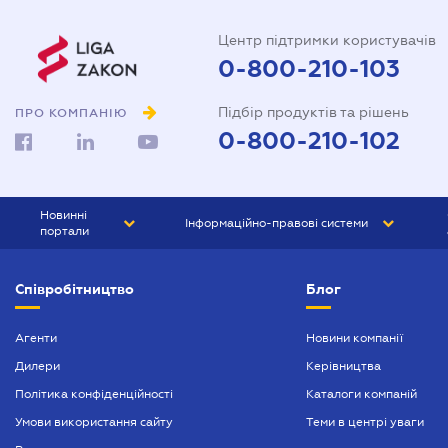
Центр підтримки користувачів
0-800-210-103
Підбір продуктів та рішень
ПРО КОМПАНІЮ
0-800-210-102
Новинні
Інформаційно-правові системи
портали
ЮРЛІГА
Право України
Співробітництво
Блог
БІЗНЕС
ГРАНД
БУХГАЛТЕР.ua
ПРАЙМ
Агенти
Новини компанії
Дилери
Керівництва
БУХГАЛТЕР ПРОФ
Політика конфіденційності
Каталоги компаній
ЮРИСТ ПРОФ
Умови використання сайту
Теми в центрі уваги
ЮРИСТ