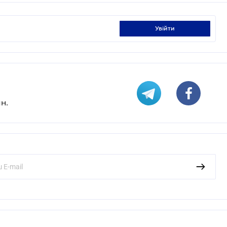
увійти
н.