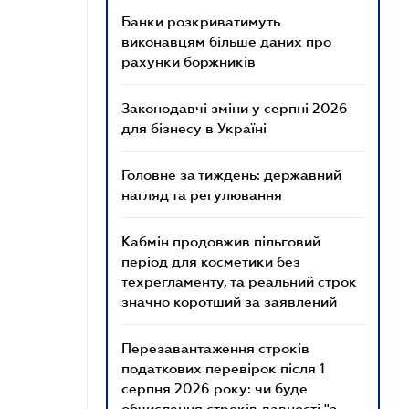
Банки розкриватимуть
виконавцям більше даних про
рахунки боржників
Законодавчі зміни у серпні 2026
для бізнесу в Україні
Головне за тиждень: державний
нагляд та регулювання
Кабмін продовжив пільговий
період для косметики без
техрегламенту, та реальний строк
значно коротший за заявлений
Перезавантаження строків
податкових перевірок після 1
серпня 2026 року: чи буде
обчислення строків давності "з