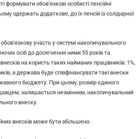
 формувати обов'язкові особисті пенсійні
ому одержать додаткове, до їх пенсій із солідарної
бов'язкову участь у системі накопичувального
юючих осіб до досягнення ними 55 років та
внесків на користь таких найманих працівників: 1%,
вників, а держава буде співфінансувати такі внески
ржавного бюджету. При цьому, розмір єдиного
одавцем, залишається незмінним, накопичувальний
льного внеску.
йних внесків може бути збільшено.