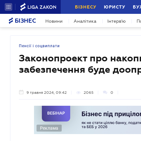
БІЗНЕСУ
ЮРИСТУ
БУ
БІЗНЕС
Новини
Аналітика
Інтерв'ю
П
Пенсії і соцвиплати
Законопроект про накоп
забезпечення буде дооп
9 травня 2024, 09:42
2065
0
Реклама