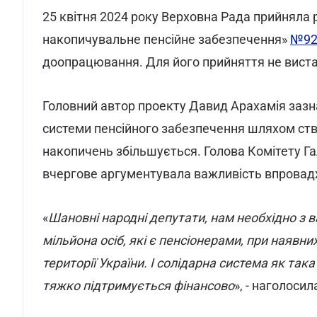
25 квітня 2024 року Верховна Рада прийняла 
накопичувальне пенсійне забезпечення»
№92
доопрацювання. Для його прийняття не виста
Головний автор проекту Давид Арахамія зазн
системи пенсійного забезпечення шляхом ств
накопичень збільшується. Голова Комітету Г
вчергове аргументувала важливість впровадже
«
Шановні народні депутати, нам необхідно з 
мільйона осіб, які є пенсіонерами, при наявн
території України. І солідарна система як та
тяжко підтримується фінансово
», - наголоси