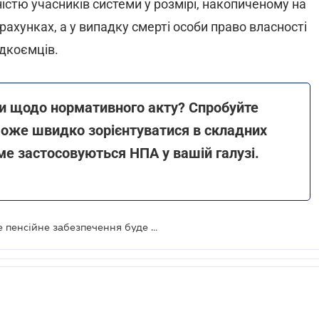
стю учасників системи у розмірі, накопиченому на
рахунках, а у випадку смерті особи право власності
адкоємців.
ки щодо нормативного акту? Спробуйте
оже швидко зорієнтуватися в складних
ме застосовуються НПА у вашій галузі.
Законопроект про накопичувальне пенсійне забезпечення буде доопрацьовано