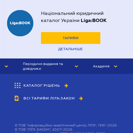
Національний юридичний
Liga:BOOK
каталог України
ТАРИФИ
ДЕТАЛЬНІШЕ
Періодичні видання та
Академія
довідники
ЮРИСТ&ЗАКОН
АКАДЕМІЯ ЛІГА:ЗАКОН
КАТАЛОГ РІШЕНЬ
БУХГАЛТЕР&ЗАКОН
ВСІ ТАРИФИ ЛІГА:ЗАКОН
ВІСНИК МСФЗ
ІНТЕРБУХ
ОСОБИСТИЙ ЕКСПЕРТ
©
ТОВ "інформаційно-аналітичний центр ЛІГА", 1991-2026.
©
ТОВ "ЛІГА ЗАКОН", 2007-2026.