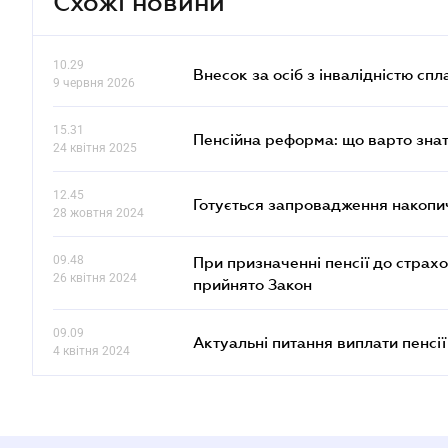
Схожі новини
10.29
Внесок за осіб з інвалідністю спл
9 червня 2026
15.31
Пенсійна реформа: що варто знат
24 квітня 2025
12.45
Готується запровадження накопич
28 жовтня 2024
09.48
При призначенні пенсії до страх
26 квітня 2024
прийнято Закон
09.09
Актуальні питання виплати пенсі
4 квітня 2024