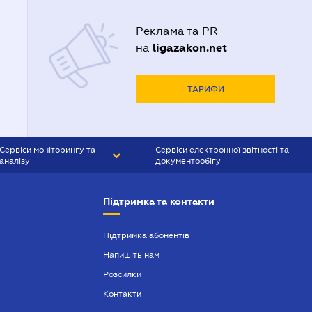
Реклама та PR
ligazakon.net
на
ТАРИФИ
Сервіси моніторингу та
Сервіси електронної звітності та
аналізу
документообігу
CONTR AGENT
Liga:REPORT
Підтримка та контакти
SMS-МАЯК
VERDICTUM
Підтримка абонентів
Напишіть нам
SEMANTRUM
Розсилки
SMS-МАЯК ІПОТЕКА
Контакти