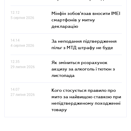
12.12
Мінфін зобов'язав вносити IMEI
5 серпня 2026
смартфонів у митну
декларацію
14.14
За неподання підтвердження
4 серпня 2026
пільг з МТД штрафу не буде
12.35
Як зміниться розрахунок
29 липня 2026
акцизу за алкоголь і тютюн з
листопада
14.07
Кого стосується правило про
27 липня 2026
мито за найвищою ставкою при
непідтвердженому походженні
товару