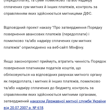
(передоплати), та суми помилково та/або надміру
сплачених сум митних й інших платежів, контроль за
справлянням яких здійснюється митницями ДФС.
Відповідний проект наказу "Про затвердження Порядку
повернення авансових платежів (передоплати) і
помилково та/або надміру сплачених сум митних
платежів" оприлюднено на веб-сайті Мінфіну.
Якщо законопроект приймуть, втратить чинність Порядок
повернення платникам податків коштів, що
обліковуються на відповідних рахунках митного органу
як передоплата, і митних й інших платежів, помилково
та/або надміру сплачених до бюджету, контроль за
справлянням яких здійснюється митними органами,
затверджений
наказом Державної митної служби України
від 20.07.2007 р. № 618
.