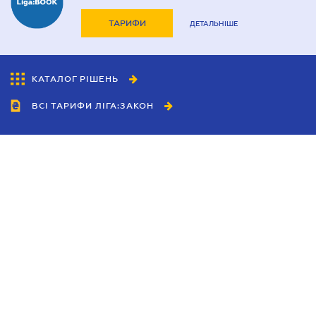
ТАРИФИ
ДЕТАЛЬНІШЕ
КАТАЛОГ РІШЕНЬ
ВСІ ТАРИФИ ЛІГА:ЗАКОН
Співробітництво
Агенти
Дилери
Політика конфіденційності
Умови використання сайту
Реклама
Блог
Новини компанії