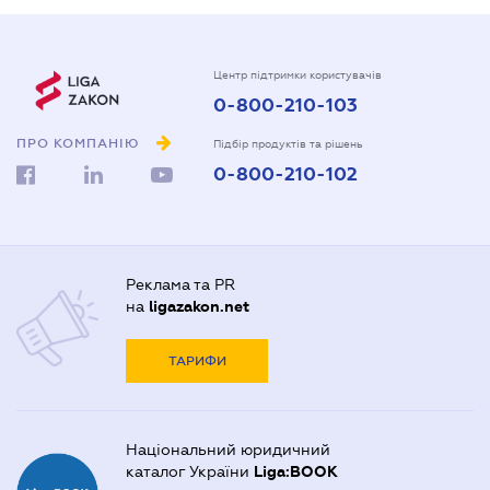
Центр підтримки користувачів
0-800-210-103
ПРО КОМПАНІЮ
Підбір продуктів та рішень
0-800-210-102
Реклама та PR
на
ligazakon.net
ТАРИФИ
Національний юридичний
каталог України
Liga:BOOK