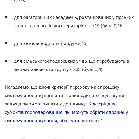
для багаторічних насаджень, розташованих у гірських
зонах та на поліських територіях, - 0,19 (було 0,16);
для земель водного фонду - 2,43;
для сільськогосподарських угідь, що перебувають в
умовах закритого ґрунту - 6,33 (було 5,4).
Нагадаємо, що діючі критерії переходу на спрощену
систему оподаткування та ставки єдиного податку ви
завжди зможете знайти у довіднику "
Критерії для
суб'єктів господарювання, які можуть обрати спрощену
систему оподаткування, обліку та звітності
".