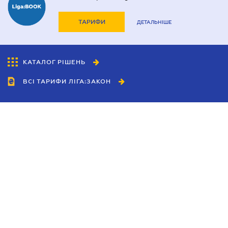
ТАРИФИ
ДЕТАЛЬНІШЕ
КАТАЛОГ РІШЕНЬ
ВСІ ТАРИФИ ЛІГА:ЗАКОН
Співробітництво
Агенти
Дилери
Політика конфіденційності
Умови використання сайту
Реклама
Блог
Новини компанії