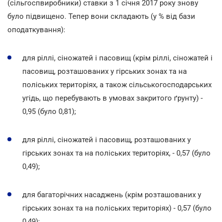
(сільгоспвиробники) ставки з 1 січня 2017 року знову
було підвищено. Тепер вони складають (у % від бази
оподаткування):
для ріллі, сіножатей і пасовищ (крім ріллі, сіножатей і
пасовищ, розташованих у гірських зонах та на
поліських територіях, а також сільськогосподарських
угідь, що перебувають в умовах закритого ґрунту) -
0,95 (було 0,81);
для ріллі, сіножатей і пасовищ, розташованих у
гірських зонах та на поліських територіях, - 0,57 (було
0,49);
для багаторічних насаджень (крім розташованих у
гірських зонах та на поліських територіях) - 0,57 (було
0,49);