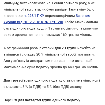
мінімуму, встановленого на 1 січня звітного року, а не
мінімальної зарплати, як було раніше. Таку зміну було
внесено до
п. 293.1 ПКУ
передноворічним
Законом
України від 20.12.2016 р. № 1791-VIII
. Тобто максимальна
сума єдиного податку для 1 групи порівняно із минулим
роком зросла незначно і складає 160 грн. на місяць.
А от граничний розмір ставки
для 2-ї групи
начебто не
змінився і складає 20 % мінімальної заробітної плати.
Але у зв'язку із двократним підвищенням останньої і
максимальна сума податку зросла до 640 грн. на місяць.
Для третьої групи
єдиного податку ставки не змінилися і
складають 3 % (з ПДВ) та 5 % (без ПДВ) доходу.
Нарешті
для четвертої групи
єдиного податку