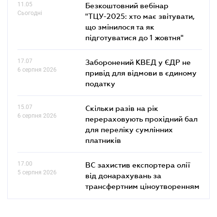
11.05
Безкоштовний вебінар
Сьогодні
"ТЦУ-2025: хто має звітувати,
що змінилося та як
підготуватися до 1 жовтня"
17.07
Заборонений КВЕД у ЄДР не
6 серпня 2026
привід для відмови в єдиному
податку
15.07
Скільки разів на рік
6 серпня 2026
перераховують прохідний бал
для переліку сумлінних
платників
17.00
ВС захистив експортера олії
5 серпня 2026
від донарахувань за
трансфертним ціноутворенням