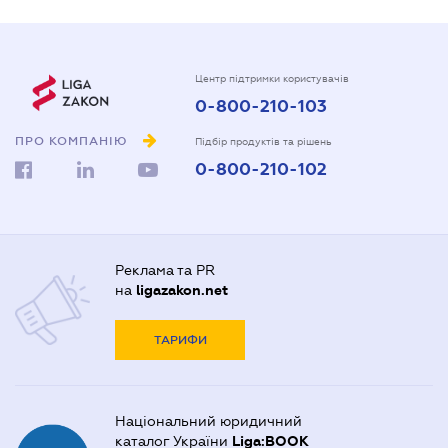
Центр підтримки користувачів
0-800-210-103
ПРО КОМПАНІЮ
Підбір продуктів та рішень
0-800-210-102
Реклама та PR
на
ligazakon.net
ТАРИФИ
Національний юридичний
каталог України
Liga:BOOK