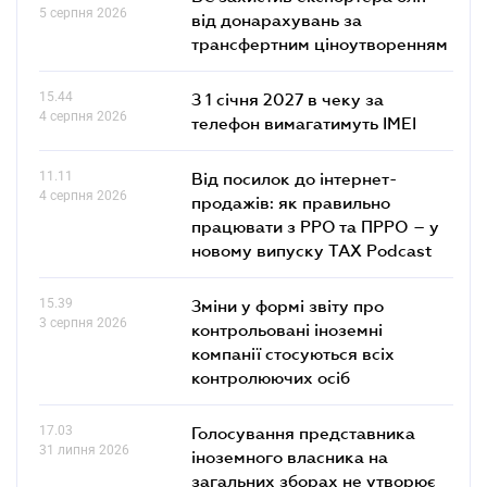
5 серпня 2026
від донарахувань за
трансфертним ціноутворенням
15.44
З 1 січня 2027 в чеку за
4 серпня 2026
телефон вимагатимуть IMEI
11.11
Від посилок до інтернет-
4 серпня 2026
продажів: як правильно
працювати з РРО та ПРРО – у
новому випуску TAX Podcast
15.39
Зміни у формі звіту про
3 серпня 2026
контрольовані іноземні
компанії стосуються всіх
контролюючих осіб
17.03
Голосування представника
31 липня 2026
іноземного власника на
загальних зборах не утворює