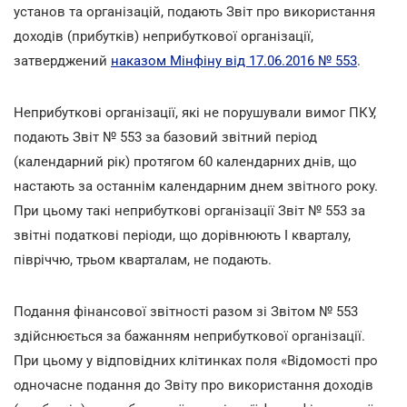
установ та організацій, подають Звіт про використання
доходів (прибутків) неприбуткової організації,
затверджений
наказом Мінфіну від 17.06.2016 № 553
.
Неприбуткові організації, які не порушували вимог ПКУ,
подають Звіт № 553 за базовий звітний період
(календарний рік) протягом 60 календарних днів, що
настають за останнім календарним днем звітного року.
При цьому такі неприбуткові організації Звіт № 553 за
звітні податкові періоди, що дорівнюють I кварталу,
півріччю, трьом кварталам, не подають.
Подання фінансової звітності разом зі Звітом № 553
здійснюється за бажанням неприбуткової організації.
При цьому у відповідних клітинках поля «Відомості про
одночасне подання до Звіту про використання доходів