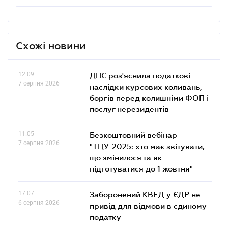
Схожі новини
12.09
ДПС роз'яснила податкові
7 серпня 2026
наслідки курсових коливань,
боргів перед колишніми ФОП і
послуг нерезидентів
11.05
Безкоштовний вебінар
7 серпня 2026
"ТЦУ-2025: хто має звітувати,
що змінилося та як
підготуватися до 1 жовтня"
17.07
Заборонений КВЕД у ЄДР не
6 серпня 2026
привід для відмови в єдиному
податку