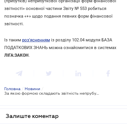
(прибутків) неприбуткової організації форм фінансової
звітності» основної частини Звіту № 553 робиться
позначка «+» щодо подання певних форм фінансової
звітності.
Із таким
роз'ясненням
із розділу 102.04 модуля БАЗА
ПОДАТКОВИХ ЗНАНЬ можна ознайомитися в системах
ЛІГА:ЗАКОН
.
Головна
/
Новини
/
За якою формою складають звітність непрубутківці
Залиште коментар