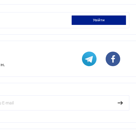
увійти
н.