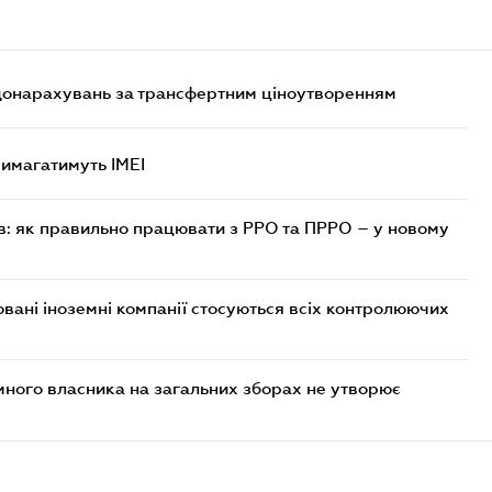
 донарахувань за трансфертним ціноутворенням
 вимагатимуть IMEI
в: як правильно працювати з РРО та ПРРО – у новому
овані іноземні компанії стосуються всіх контролюючих
много власника на загальних зборах не утворює