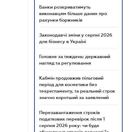
Банки розкриватимуть
виконавцям більше даних про
рахунки боржників
Законодавчі зміни у серпні 2026
для бізнесу в Україні
Головне за тиждень: державний
нагляд та регулювання
Кабмін продовжив пільговий
період для косметики без
техрегламенту, та реальний строк
значно коротший за заявлений
Перезавантаження строків
податкових перевірок після 1
серпня 2026 року: чи буде
обчислення строків давності "з