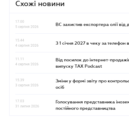
Схожі новини
17.00
ВС захистив експортера олії від
5 серпня 2026
15.44
З 1 січня 2027 в чеку за телефон
4 серпня 2026
11.11
Від посилок до інтернет-продажі
4 серпня 2026
випуску TAX Podcast
15.39
Зміни у формі звіту про контроль
3 серпня 2026
осіб
17.03
Голосування представника інозе
31 липня 2026
постійного представництва