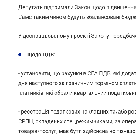
Депутати підтримали Закон щодо підвищення 
Саме таким чином будуть збалансовані бюдже
У доопрацьованому проекті Закону передбаче
щодо ПДВ:
- установити, що рахунки в СЕА ПДВ, які дод
дня наступного за граничним терміном сплати
платників, які обрали квартальний податковий 
- реєстрація податкових накладних та/або ро
ЄРПН, складених спецрежимниками, за опера
товарів/послуг, має бути здійснена не пізніше