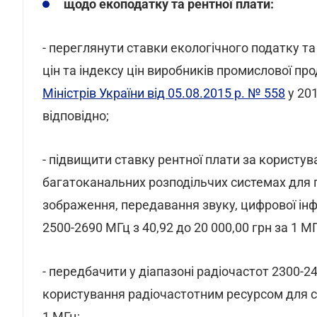
щодо екоподатку та рентної плати:
- переглянути ставки екологічного податку т
цін та індексу цін виробників промислової прод
Міністрів України від 05.08.2015 р. № 558
у 201
відповідно;
- підвищити ставку рентної плати за користу
багатоканальних розподільчих системах для п
зображення, передавання звуку, цифрової інф
2500-2690 МГц з 40,92 до 20 000,00 грн за 1 МГ
- передбачити у діапазоні радіочастот 2300-2
користування радіочастотним ресурсом для сті
1 МГц;