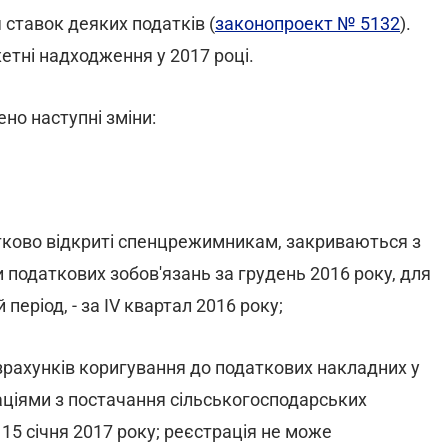
ставок деяких податків (
законопроект № 5132
).
тні надходження у 2017 році.
но наступні зміни:
атково відкриті спенцрежимникам, закриваються з
 податкових зобов'язань за грудень 2016 року, для
період, - за ІV квартал 2016 року;
зрахунків коригування до податкових накладних у
ціями з постачання сільськогосподарських
 15 січня 2017 року; реєстрація не може