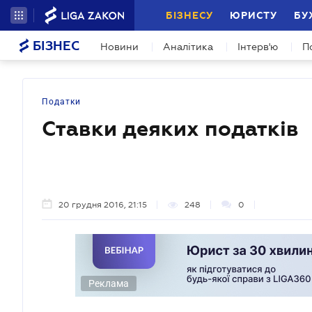
БІЗНЕСУ
ЮРИСТУ
БУ
БІЗНЕС
Новини
Аналітика
Інтерв'ю
П
Податки
Ставки деяких податків
20 грудня 2016, 21:15
248
0
Реклама