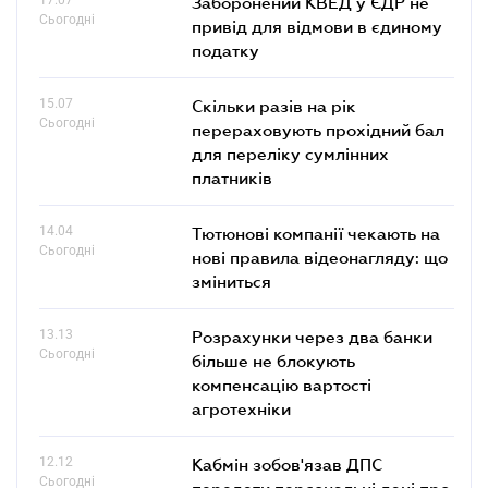
Заборонений КВЕД у ЄДР не
Сьогодні
привід для відмови в єдиному
податку
15.07
Скільки разів на рік
Сьогодні
перераховують прохідний бал
для переліку сумлінних
платників
14.04
Тютюнові компанії чекають на
Сьогодні
нові правила відеонагляду: що
зміниться
13.13
Розрахунки через два банки
Сьогодні
більше не блокують
компенсацію вартості
агротехніки
12.12
Кабмін зобов'язав ДПС
Сьогодні
передати персональні дані про