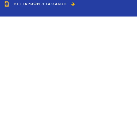
ВСІ ТАРИФИ ЛІГА:ЗАКОН
Співробітництво
Агенти
Дилери
Політика конфіденційності
Умови використання сайту
Реклама
Блог
Новини компанії
Керівництва
Каталоги компаній
Теми в центрі уваги
Підтримка та контакти