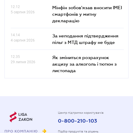
12.12
Мінфін зобов'язав вносити IMEI
5 серпня 2026
смартфонів у митну
декларацію
14.14
За неподання підтвердження
4 серпня 2026
пільг з МТД штрафу не буде
12.35
Як зміниться розрахунок
29 липня 2026
акцизу за алкоголь і тютюн з
листопада
Центр підтримки користувачів
0-800-210-103
ПРО КОМПАНІЮ
Підбір продуктів та рішень