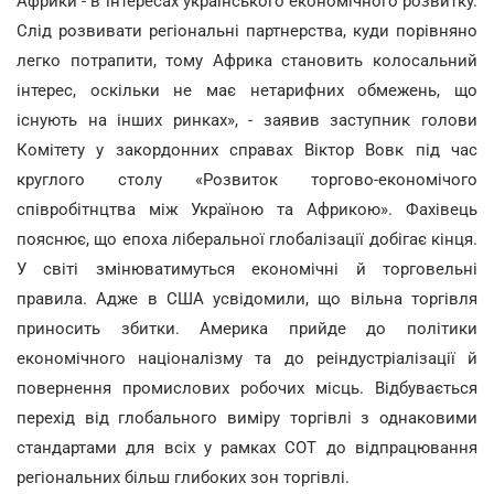
Африки - в інтересах українського економічного розвитку.
Слід розвивати регіональні партнерства, куди порівняно
легко потрапити, тому Африка становить колосальний
інтерес, оскільки не має нетарифних обмежень, що
існують на інших ринках», - заявив заступник голови
Комітету у закордонних справах Віктор Вовк під час
круглого столу «Розвиток торгово-економічого
співробітнцтва між Україною та Африкою». Фахівець
пояснює, що епоха ліберальної глобалізації добігає кінця.
У світі змінюватимуться економічні й торговельні
правила. Адже в США усвідомили, що вільна торгівля
приносить збитки. Америка прийде до політики
економічного націоналізму та до реіндустріалізації й
повернення промислових робочих місць. Відбувається
перехід від глобального виміру торгівлі з однаковими
стандартами для всіх у рамках СОТ до відпрацювання
регіональних більш глибоких зон торгівлі.