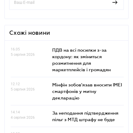
Схожі новини
16.05
ПДВ на всі посилки з-за
5 серпня 2026
кордону: як зміниться
розмитнення для
маркетплейсів і громадян
12.12
Мінфін зобов'язав вносити IMEI
5 серпня 2026
смартфонів у митну
декларацію
14.14
За неподання підтвердження
4 серпня 2026
пільг з МТД штрафу не буде