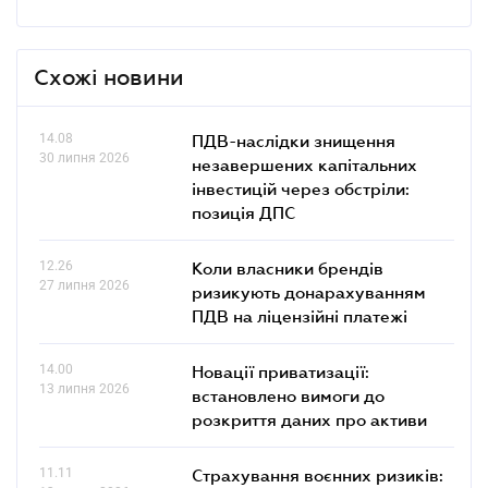
Схожі новини
14.08
ПДВ-наслідки знищення
30 липня 2026
незавершених капітальних
інвестицій через обстріли:
позиція ДПС
12.26
Коли власники брендів
27 липня 2026
ризикують донарахуванням
ПДВ на ліцензійні платежі
14.00
Новації приватизації:
13 липня 2026
встановлено вимоги до
розкриття даних про активи
11.11
Страхування воєнних ризиків: