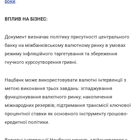
роки
.
ВПЛИВ НА БІЗНЕС:
Документ визначає політику присутності центрального
банку на міжбанківському валютному ринку в умовах
режиму інфляційного таргетування та збереження
гнучкого курсоутворення гривні.
Нацбанк може використовувати валютні інтервенції з
метою виконання трьох завдань: згладжування
функціонування валютного ринку; накопичення
міжнародних резервів; підтримання трансмісії ключової
процентної ставки як основного інструменту грошово-
кредитної політики.
Валютні інтервенції Нацбанку можуть здійснюватися у