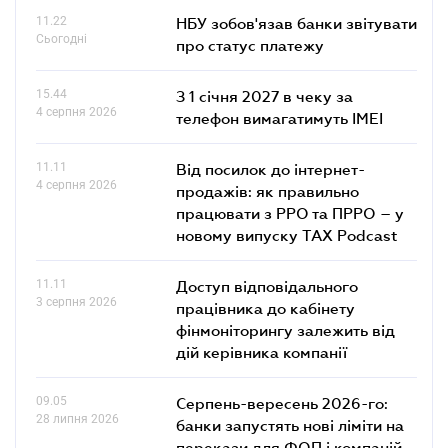
11.22
НБУ зобов'язав банки звітувати
Сьогодні
про статус платежу
15.44
З 1 січня 2027 в чеку за
4 серпня 2026
телефон вимагатимуть IMEI
11.11
Від посилок до інтернет-
4 серпня 2026
продажів: як правильно
працювати з РРО та ПРРО – у
новому випуску TAX Podcast
11.11
Доступ відповідального
3 серпня 2026
працівника до кабінету
фінмоніторингу залежить від
дій керівника компанії
09.05
Серпень-вересень 2026-го:
28 липня 2026
банки запустять нові ліміти на
перекази для ФОП і компаній