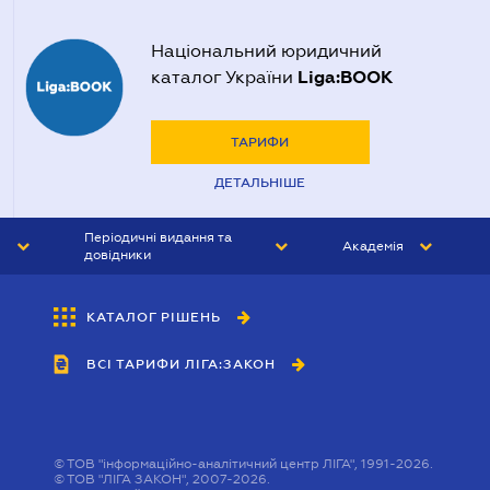
Національний юридичний
Liga:BOOK
каталог України
ТАРИФИ
ДЕТАЛЬНІШЕ
Періодичні видання та
Академія
довідники
ЮРИСТ&ЗАКОН
АКАДЕМІЯ ЛІГА:ЗАКОН
КАТАЛОГ РІШЕНЬ
БУХГАЛТЕР&ЗАКОН
ВСІ ТАРИФИ ЛІГА:ЗАКОН
ВІСНИК МСФЗ
ІНТЕРБУХ
ОСОБИСТИЙ ЕКСПЕРТ
©
ТОВ "інформаційно-аналітичний центр ЛІГА", 1991-2026.
©
ТОВ "ЛІГА ЗАКОН", 2007-2026.