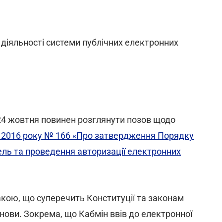
 діяльності системи публічних електронних
24 жовтня повинен розглянути позов щодо
о 2016 року № 166 «Про затвердження Порядку
ель та проведення авторизації електронних
кою, що суперечить Конституції та законам
нови. Зокрема, що Кабмін ввів до електронної