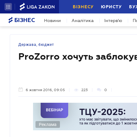
БІЗНЕСУ
ЮРИСТУ
БУ
БІЗНЕС
Новини
Аналітика
Інтерв'ю
П
Держава, бюджет
ProZorro хочуть заблоку
6 жовтня 2016, 09:05
223
0
Реклама