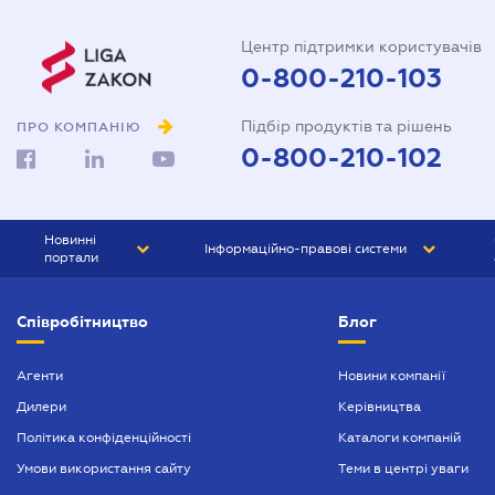
Центр підтримки користувачів
0-800-210-103
Підбір продуктів та рішень
ПРО КОМПАНІЮ
0-800-210-102
Новинні
Інформаційно-правові системи
портали
ЮРЛІГА
Право України
Співробітництво
Блог
БІЗНЕС
ГРАНД
БУХГАЛТЕР.ua
ПРАЙМ
Агенти
Новини компанії
Дилери
Керівництва
БУХГАЛТЕР ПРОФ
Політика конфіденційності
Каталоги компаній
ЮРИСТ ПРОФ
Умови використання сайту
Теми в центрі уваги
ЮРИСТ