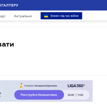
ХГАЛТЕРУ
одії
Актуально
Бізнес під час війни
вати