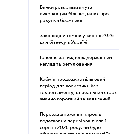
Банки розкриватимуть
виконавцям більше даних про
рахунки боржників
Законодавчі зміни у серпні 2026
для бізнесу в Україні
Головне за тиждень: державний
нагляд та регулювання
Кабмін продовжив пільговий
період для косметики без
техрегламенту, та реальний строк
значно коротший за заявлений
Перезавантаження строків
податкових перевірок після 1
серпня 2026 року: чи буде
обчислення строків давності "з