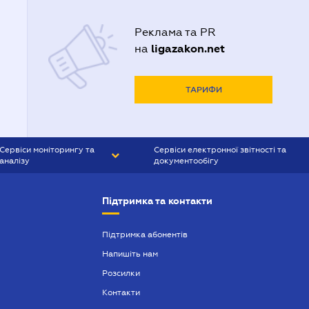
Реклама та PR
ligazakon.net
на
ТАРИФИ
Сервіси моніторингу та
Сервіси електронної звітності та
аналізу
документообігу
CONTR AGENT
Liga:REPORT
Підтримка та контакти
SMS-МАЯК
VERDICTUM
Підтримка абонентів
Напишіть нам
SEMANTRUM
Розсилки
SMS-МАЯК ІПОТЕКА
Контакти