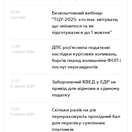
09.46
Безкоштовний вебінар
Сьогодні
"ТЦУ-2025: хто має звітувати,
що змінилося та як
підготуватися до 1 жовтня"
12.09
ДПС роз'яснила податкові
7 серпня 2026
наслідки курсових коливань,
боргів перед колишніми ФОП і
послуг нерезидентів
17.07
Заборонений КВЕД у ЄДР не
6 серпня 2026
привід для відмови в єдиному
податку
15.07
Скільки разів на рік
6 серпня 2026
перераховують прохідний бал
для переліку сумлінних
платників