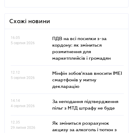
Схожі новини
16.05
ПДВ на всі посилки з-за
5 серпня 2026
кордону: як зміниться
розмитнення для
маркетплейсів і громадян
12.12
Мінфін зобов'язав вносити IMEI
5 серпня 2026
смартфонів у митну
декларацію
14.14
За неподання підтвердження
4 серпня 2026
пільг з МТД штрафу не буде
12.35
Як зміниться розрахунок
29 липня 2026
акцизу за алкоголь і тютюн з