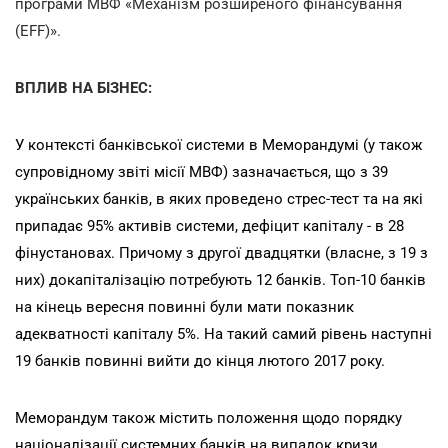
програми МВФ «Механізм розширеного фінансування
(EFF)».
ВПЛИВ НА БІЗНЕС:
У контексті банківської системи в Меморандумі (у також
супровідному звіті місії МВФ) зазначається, що з 39
українських банків, в яких проведено стрес-тест та на які
припадає 95% активів системи, дефіцит капіталу - в 28
фінустановах. Причому з другої двадцятки (власне, з 19 з
них) докапіталізацію потребують 12 банків. Топ-10 банків
на кінець вересня повинні були мати показник
адекватності капіталу 5%. На такий самий рівень наступні
19 банків повинні вийти до кінця лютого 2017 року.
Меморандум також містить положення щодо порядку
націоналізації системних банків на випадок кризи