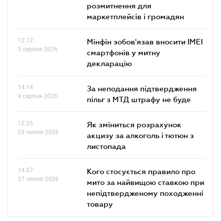
розмитнення для
маркетплейсів і громадян
12.12
Мінфін зобов'язав вносити IMEI
5 серпня 2026
смартфонів у митну
декларацію
14.14
За неподання підтвердження
4 серпня 2026
пільг з МТД штрафу не буде
12.35
Як зміниться розрахунок
29 липня 2026
акцизу за алкоголь і тютюн з
листопада
14.07
Кого стосується правило про
27 липня 2026
мито за найвищою ставкою при
непідтвердженому походженні
товару