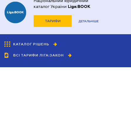
Національний юридичний
каталог України
Liga:BOOK
ТАРИФИ
ДЕТАЛЬНІШЕ
КАТАЛОГ РІШЕНЬ
ВСІ ТАРИФИ ЛІГА:ЗАКОН
Співробітництво
Агенти
Дилери
Політика конфіденційності
Умови використання сайту
Реклама
Блог