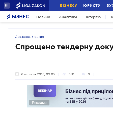
БІЗНЕСУ
ЮРИСТУ
БУ
БІЗНЕС
Новини
Аналітика
Інтерв'ю
П
Держава, бюджет
Спрощено тендерну док
6 вересня 2016, 09:05
358
0
Реклама