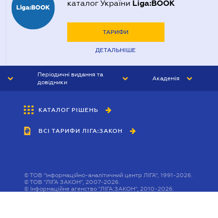
Liga:BOOK
каталог України
ТАРИФИ
ДЕТАЛЬНІШЕ
Періодичні видання та
Академія
довідники
ЮРИСТ&ЗАКОН
АКАДЕМІЯ ЛІГА:ЗАКОН
КАТАЛОГ РІШЕНЬ
БУХГАЛТЕР&ЗАКОН
ВСІ ТАРИФИ ЛІГА:ЗАКОН
ВІСНИК МСФЗ
ІНТЕРБУХ
ОСОБИСТИЙ ЕКСПЕРТ
©
ТОВ "інформаційно-аналітичний центр ЛІГА", 1991-2026.
©
ТОВ "ЛІГА ЗАКОН", 2007-2026.
©
Інформаційне агенство "ЛІГА:ЗАКОН", 2010-2026.