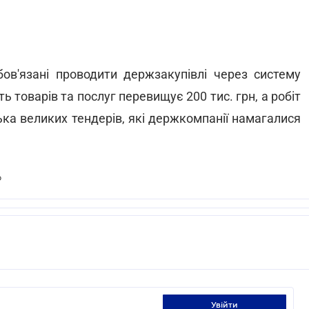
бов'язані проводити держзакупівлі через систему
ь товарів та послуг перевищує 200 тис. грн, а робіт
лька великих тендерів, які держкомпанії намагалися
ю
увійти