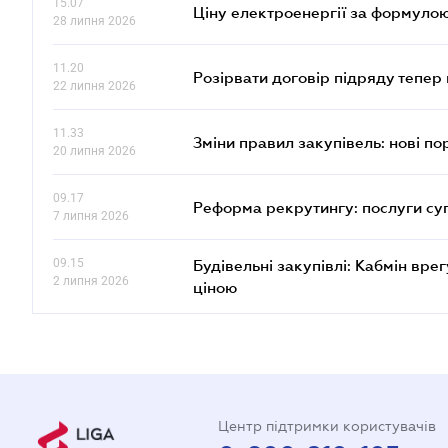
15.07
Ціну електроенергії за формулою
28 липня 2026
11.20
Розірвати договір підряду тепер
22 липня 2026
11.33
Зміни правил закупівель: нові пор
20 липня 2026
09.17
Реформа рекрутингу: послуги су
7 липня 2026
09.15
Будівельні закупівлі: Кабмін вр
2 липня 2026
ціною
Центр підтримки користувачів