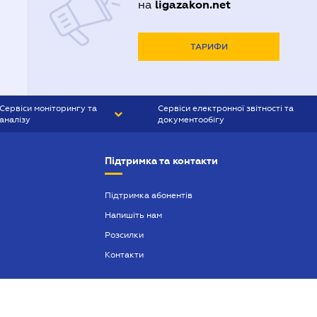
ligazakon.net
на
ТАРИФИ
Сервіси моніторингу та
Сервіси електронної звітності та
аналізу
документообігу
CONTR AGENT
Liga:REPORT
Підтримка та контакти
SMS-МАЯК
VERDICTUM
Підтримка абонентів
Напишіть нам
SEMANTRUM
Розсилки
SMS-МАЯК ІПОТЕКА
Контакти