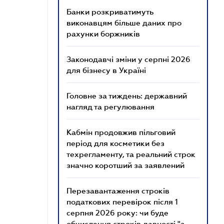
Банки розкриватимуть
виконавцям більше даних про
рахунки боржників
Законодавчі зміни у серпні 2026
для бізнесу в Україні
Головне за тиждень: державний
нагляд та регулювання
Кабмін продовжив пільговий
період для косметики без
техрегламенту, та реальний строк
значно коротший за заявлений
Перезавантаження строків
податкових перевірок після 1
серпня 2026 року: чи буде
обчислення строків давності "з