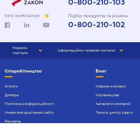
0-800-210-103
Підбір продуктів та рішень
ПРО КОМПАНІЮ
0-800-210-102
Новинні
Інформаційно-правові системи
портали
ЮРЛІГА
Право України
Співробітництво
Блог
БІЗНЕС
ГРАНД
БУХГАЛТЕР.ua
ПРАЙМ
Агенти
Новини компанії
Дилери
Керівництва
БУХГАЛТЕР ПРОФ
Політика конфіденційності
Каталоги компаній
ЮРИСТ ПРОФ
Умови використання сайту
Теми в центрі уваги
ЮРИСТ
Реклама
ПІДПРИЄМЕЦЬ