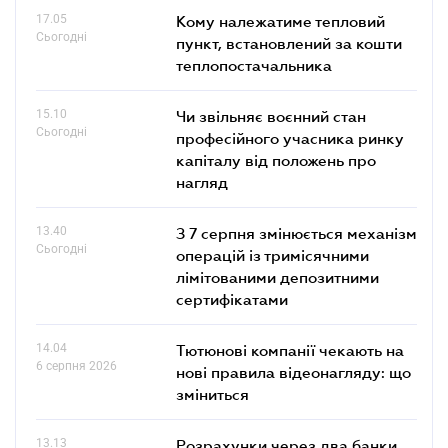
17.05
Кому належатиме тепловий
Сьогодні
пункт, встановлений за кошти
теплопостачальника
15.10
Чи звільняє воєнний стан
Сьогодні
професійного учасника ринку
капіталу від положень про
нагляд
13.40
З 7 серпня змінюється механізм
Сьогодні
операцій із тримісячними
лімітованими депозитними
сертифікатами
14.04
Тютюнові компанії чекають на
6 серпня 2026
нові правила відеонагляду: що
зміниться
13.13
Розрахунки через два банки