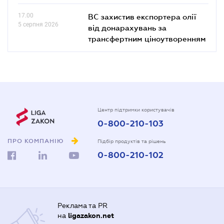
17.00
ВС захистив експортера олії
5 серпня 2026
від донарахувань за
трансфертним ціноутворенням
Центр підтримки користувачів
0-800-210-103
ПРО КОМПАНІЮ
Підбір продуктів та рішень
0-800-210-102
Реклама та PR
на
ligazakon.net