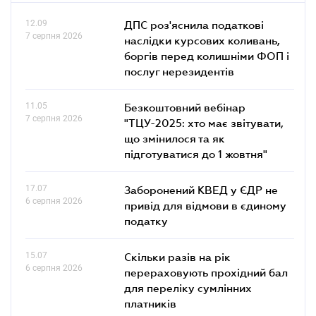
12.09
ДПС роз'яснила податкові
7 серпня 2026
наслідки курсових коливань,
боргів перед колишніми ФОП і
послуг нерезидентів
11.05
Безкоштовний вебінар
7 серпня 2026
"ТЦУ-2025: хто має звітувати,
що змінилося та як
підготуватися до 1 жовтня"
17.07
Заборонений КВЕД у ЄДР не
6 серпня 2026
привід для відмови в єдиному
податку
15.07
Скільки разів на рік
6 серпня 2026
перераховують прохідний бал
для переліку сумлінних
платників