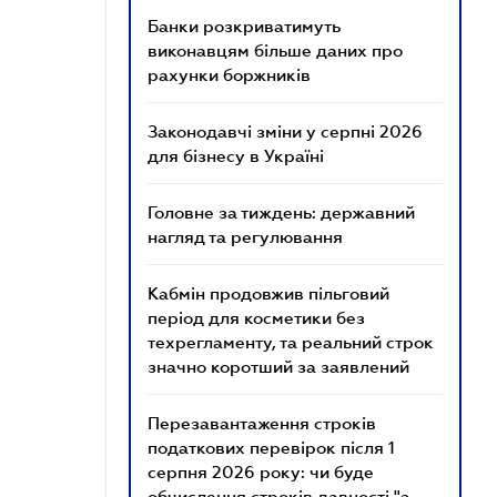
Банки розкриватимуть
виконавцям більше даних про
рахунки боржників
Законодавчі зміни у серпні 2026
для бізнесу в Україні
Головне за тиждень: державний
нагляд та регулювання
Кабмін продовжив пільговий
період для косметики без
техрегламенту, та реальний строк
значно коротший за заявлений
Перезавантаження строків
податкових перевірок після 1
серпня 2026 року: чи буде
обчислення строків давності "з