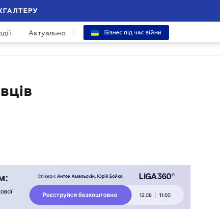
ХГАЛТЕРУ
одії
Актуально
Бізнес під час війни
вців