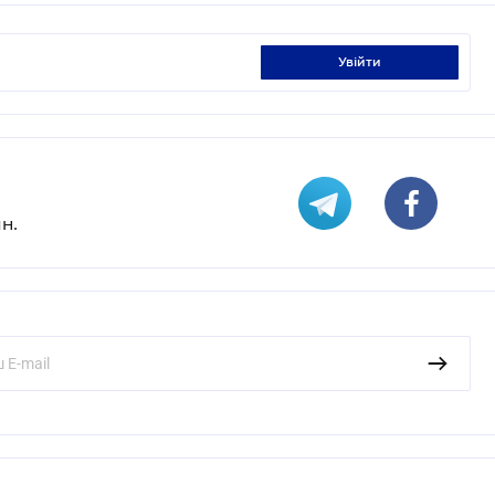
увійти
н.