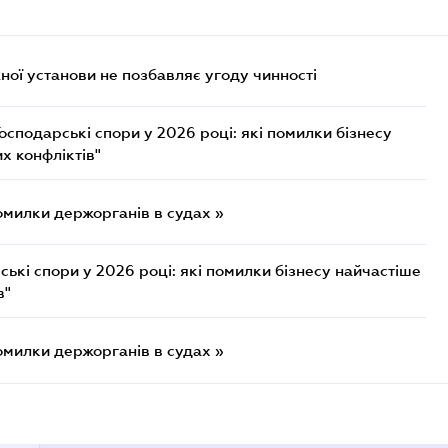
ої установи не позбавляє угоду чинності
осподарські спори у 2026 році: які помилки бізнесу
х конфліктів"
омилки держорганів в судах »
ькі спори у 2026 році: які помилки бізнесу найчастіше
в"
омилки держорганів в судах »