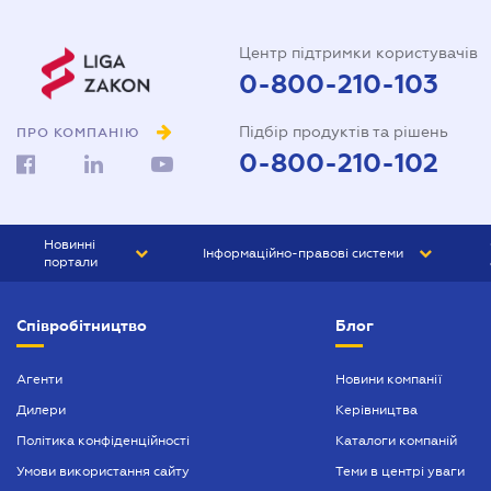
Центр підтримки користувачів
0-800-210-103
Підбір продуктів та рішень
ПРО КОМПАНІЮ
0-800-210-102
Новинні
Інформаційно-правові системи
портали
ЮРЛІГА
Право України
Співробітництво
Блог
БІЗНЕС
ГРАНД
БУХГАЛТЕР.ua
ПРАЙМ
Агенти
Новини компанії
Дилери
Керівництва
БУХГАЛТЕР ПРОФ
Політика конфіденційності
Каталоги компаній
ЮРИСТ ПРОФ
Умови використання сайту
Теми в центрі уваги
ЮРИСТ