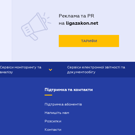
Реклама та PR
ligazakon.net
на
ТАРИФИ
Сервіси моніторингу та
Сервіси електронної звітності та
аналізу
документообігу
CONTR AGENT
Liga:REPORT
Підтримка та контакти
SMS-МАЯК
VERDICTUM
Підтримка абонентів
Напишіть нам
SEMANTRUM
Розсилки
SMS-МАЯК ІПОТЕКА
Контакти