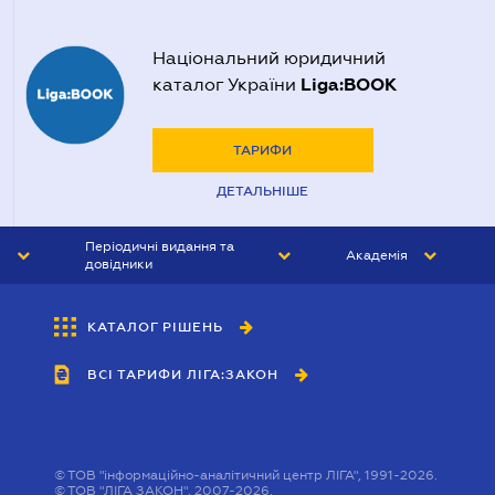
Національний юридичний
Liga:BOOK
каталог України
ТАРИФИ
ДЕТАЛЬНІШЕ
Періодичні видання та
Академія
довідники
ЮРИСТ&ЗАКОН
АКАДЕМІЯ ЛІГА:ЗАКОН
КАТАЛОГ РІШЕНЬ
БУХГАЛТЕР&ЗАКОН
ВСІ ТАРИФИ ЛІГА:ЗАКОН
ВІСНИК МСФЗ
ІНТЕРБУХ
ОСОБИСТИЙ ЕКСПЕРТ
©
ТОВ "інформаційно-аналітичний центр ЛІГА", 1991-2026.
©
ТОВ "ЛІГА ЗАКОН", 2007-2026.