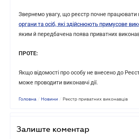
Звернемо увагу, що реєстр почне працювати п
органи та осіб, які здійснюють примусове вик
яким й передбачена поява приватних виконав
ПРОТЕ:
Якщо відомості про особу не внесено до Реєст
може проводити виконавчі дії.
Головна
/
Новини
/
Реєстр приватних виконавців
Залиште коментар