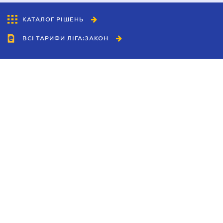
КАТАЛОГ РІШЕНЬ
ВСІ ТАРИФИ ЛІГА:ЗАКОН
Співробітництво
Агенти
Дилери
Політика конфіденційності
Умови використання сайту
Реклама
Блог
Новини компанії
Керівництва
Каталоги компаній
Теми в центрі уваги