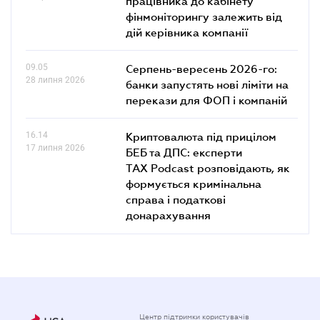
працівника до кабінету
фінмоніторингу залежить від
дій керівника компанії
09.05
Серпень-вересень 2026-го:
28 липня 2026
банки запустять нові ліміти на
перекази для ФОП і компаній
16.14
Криптовалюта під прицілом
17 липня 2026
БЕБ та ДПС: експерти
TAX Podcast розповідають, як
формується кримінальна
справа і податкові
донарахування
Центр підтримки користувачів