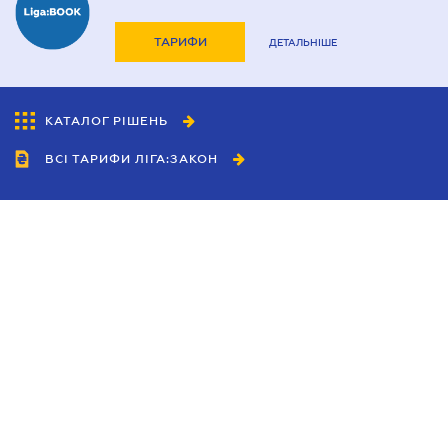
ТАРИФИ
ДЕТАЛЬНІШЕ
КАТАЛОГ РІШЕНЬ
ВСІ ТАРИФИ ЛІГА:ЗАКОН
Співробітництво
Агенти
Дилери
Політика конфіденційності
Умови використання сайту
Реклама
Блог
Новини компанії