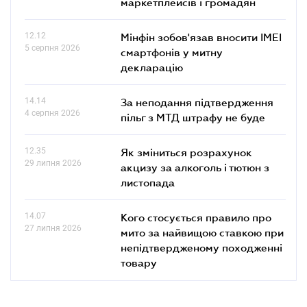
маркетплейсів і громадян
12.12
Мінфін зобов'язав вносити IMEI
5 серпня 2026
смартфонів у митну
декларацію
14.14
За неподання підтвердження
4 серпня 2026
пільг з МТД штрафу не буде
12.35
Як зміниться розрахунок
29 липня 2026
акцизу за алкоголь і тютюн з
листопада
14.07
Кого стосується правило про
27 липня 2026
мито за найвищою ставкою при
непідтвердженому походженні
товару