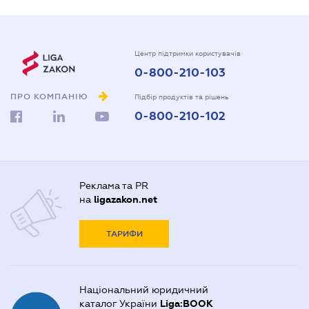
Центр підтримки користувачів
0-800-210-103
ПРО КОМПАНІЮ
Підбір продуктів та рішень
0-800-210-102
Реклама та PR
на
ligazakon.net
ТАРИФИ
Національний юридичний
каталог України
Liga:BOOK