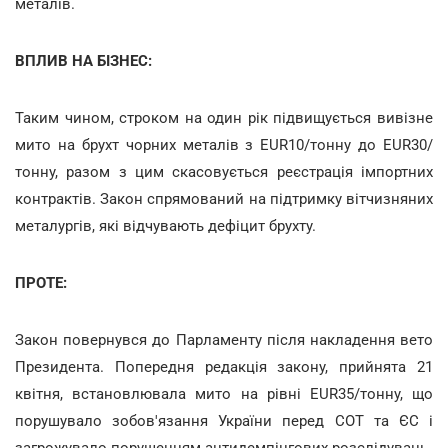
металів.
ВПЛИВ НА БІЗНЕС:
Таким чином, строком на один рік підвищується вивізне
мито на брухт чорних металів з EUR10/тонну до EUR30/
тонну, разом з цим скасовується реєстрація імпортних
контрактів. Закон спрямований на підтримку вітчизняних
металургів, які відчувають дефіцит брухту.
ПРОТЕ:
Закон повернувся до Парламенту після накладення вето
Президента. Попередня редакція закону, прийнята 21
квітня, встановлювала мито на рівні EUR35/тонну, що
порушувало зобов'язання України перед СОТ та ЄС і
загрожувало порушенням антидемпінгових розслідувань.