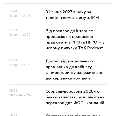
15.44
З 1 січня 2027 в чеку за
4 серпня 2026
телефон вимагатимуть IMEI
11.11
Від посилок до інтернет-
4 серпня 2026
продажів: як правильно
працювати з РРО та ПРРО – у
новому випуску TAX Podcast
11.11
Доступ відповідального
3 серпня 2026
працівника до кабінету
фінмоніторингу залежить від
дій керівника компанії
09.05
Серпень-вересень 2026-го:
28 липня 2026
банки запустять нові ліміти на
перекази для ФОП і компаній
16.14
Криптовалюта під прицілом