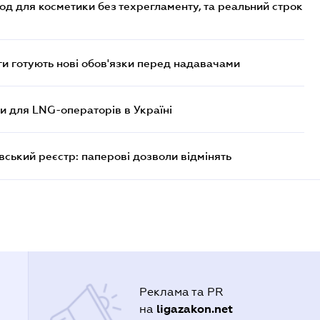
од для косметики без техрегламенту, та реальний строк
 готують нові обов'язки перед надавачами
ви для LNG-операторів в Україні
вський реєстр: паперові дозволи відмінять
Реклама та PR
ligazakon.net
на