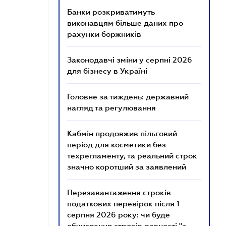
Банки розкриватимуть
виконавцям більше даних про
рахунки боржників
Законодавчі зміни у серпні 2026
для бізнесу в Україні
Головне за тиждень: державний
нагляд та регулювання
Кабмін продовжив пільговий
період для косметики без
техрегламенту, та реальний строк
значно коротший за заявлений
Перезавантаження строків
податкових перевірок після 1
серпня 2026 року: чи буде
обчислення строків давності "з