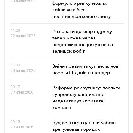
28 липня 2026
формулою ринку можна
змінювати без
десятивідсоткового ліміту
11.20
Розірвати договір підряду
22 липня 2026
тепер можна через
подорожчання ресурсів на
залишок робіт
11.33
Зміни правил закупівель: нові
20 липня 2026
пороги і 15 днів на тендер
09.17
Реформа рекрутингу: послуги
7 липня 2026
супроводу кандидатів
надаватимуть приватні
компанії
09.15
Будівельні закупівлі: Кабмін
2 липня 2026
врегулював порядок