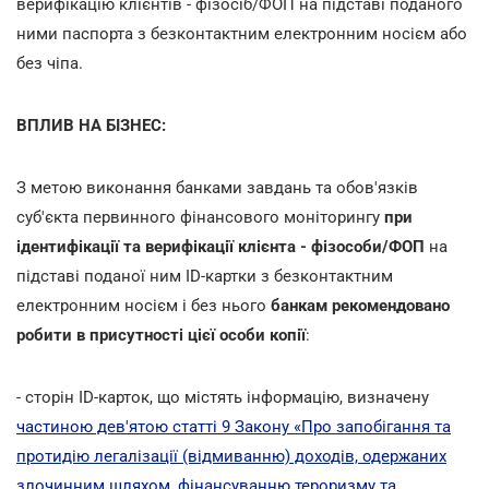
верифікацію клієнтів - фізосіб/ФОП на підставі поданого
ними паспорта з безконтактним електронним носієм або
без чіпа.
ВПЛИВ НА БІЗНЕС:
З метою виконання банками завдань та обов'язків
суб'єкта первинного фінансового моніторингу
при
ідентифікації та верифікації
клієнта - фізособи/ФОП
на
підставі поданої ним ID-картки з безконтактним
електронним носієм і без нього
банкам
рекомендовано
робити в присутності цієї особи копії
:
- сторін ID-карток, що містять інформацію, визначену
частиною дев'ятою статті 9 Закону «Про запобігання та
протидію легалізації (відмиванню) доходів, одержаних
злочинним шляхом, фінансуванню тероризму та