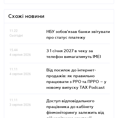
Схожі новини
11.22
НБУ зобов'язав банки звітувати
Сьогодні
про статус платежу
15.44
З 1 січня 2027 в чеку за
4 серпня 2026
телефон вимагатимуть IMEI
11.11
Від посилок до інтернет-
4 серпня 2026
продажів: як правильно
працювати з РРО та ПРРО – у
новому випуску TAX Podcast
11.11
Доступ відповідального
3 серпня 2026
працівника до кабінету
фінмоніторингу залежить від
дій керівника компанії